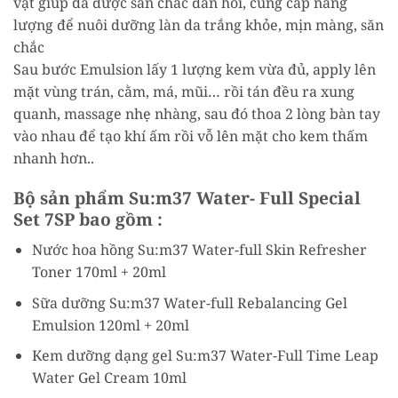
vật giúp da được săn chắc đàn hồi, cung cấp năng
lượng để nuôi dưỡng làn da trắng khỏe, mịn màng, săn
chắc
Sau bước Emulsion lấy 1 lượng kem vừa đủ, apply lên
mặt vùng trán, cằm, má, mũi… rồi tán đều ra xung
quanh, massage nhẹ nhàng, sau đó thoa 2 lòng bàn tay
vào nhau để tạo khí ấm rồi vỗ lên mặt cho kem thấm
nhanh hơn..
Bộ sản phẩm Su:m37 Water- Full Special
Set 7SP bao gồm :
Nước hoa hồng Su:m37 Water-full Skin Refresher
Toner 170ml + 20ml
Sữa dưỡng Su:m37 Water-full Rebalancing Gel
Emulsion 120ml + 20ml
Kem dưỡng dạng gel Su:m37 Water-Full Time Leap
Water Gel Cream 10ml