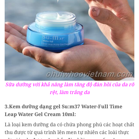
Sữa dưỡng với khả năng làm tăng độ đàn hồi của da rõ
rệt, làm trắng da
3.Kem dưỡng dạng gel Su:m37 Water-Full Time
Leap Water Gel Cream 10ml:
Là loại kem dưỡng da có chứa phong phú các hoạt chất
thu được từ quá trình lên men tự nhiên các loài thực