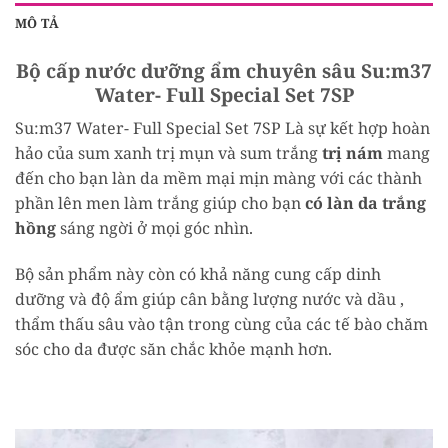
MÔ TẢ
Bộ cấp nước dưỡng ẩm chuyên sâu Su:m37
Water- Full Special Set 7SP
Su:m37 Water- Full Special Set 7SP Là sự kết hợp hoàn
hảo của sum xanh trị mụn và sum trắng
trị nám
mang
đến cho bạn làn da mềm mại mịn màng với các thành
phần lên men làm trắng giúp cho bạn
có làn da trắng
hồng
sáng ngời ở mọi góc nhìn.
Bộ sản phẩm này còn có khả năng cung cấp dinh
dưỡng và độ ẩm giúp cân bằng lượng nước và dầu ,
thẩm thấu sâu vào tận trong cùng của các tế bào chăm
sóc cho da được săn chắc khỏe mạnh hơn.