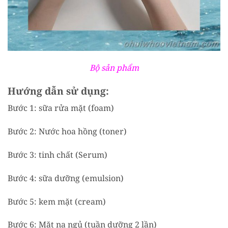
Bộ sản phẩm
Hướng dẫn sử dụng:
Bước 1: sữa rửa mặt (foam)
Bước 2: Nước hoa hồng (toner)
Bước 3: tinh chất (Serum)
Bước 4: sữa dưỡng (emulsion)
Bước 5: kem mặt (cream)
Bước 6: Mặt nạ ngủ (tuần dưỡng 2 lần)