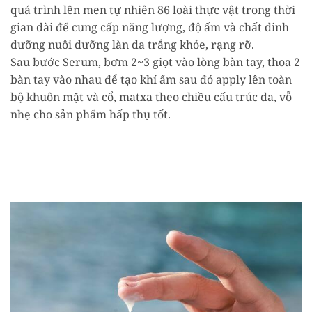
quá trình lên men tự nhiên 86 loài thực vật trong thời
gian dài để cung cấp năng lượng, độ ẩm và chất dinh
dưỡng nuôi dưỡng làn da trắng khỏe, rạng rỡ.
Sau bước Serum, bơm 2~3 giọt vào lòng bàn tay, thoa 2
bàn tay vào nhau để tạo khí ấm sau đó apply lên toàn
bộ khuôn mặt và cổ, matxa theo chiều cấu trúc da, vỗ
nhẹ cho sản phẩm hấp thụ tốt.