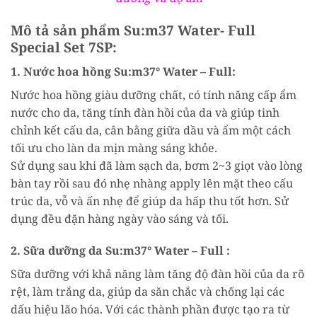
Mô tả sản phẩm Su:m37 Water- Full
Special Set 7SP:
1. Nước hoa hồng Su:m37° Water – Full:
Nước hoa hồng giàu dưỡng chất, có tính năng cấp ẩm
nước cho da, tăng tính đàn hồi của da và giúp tinh
chỉnh kết cấu da, cân bằng giữa dầu và ẩm một cách
tối ưu cho làn da mịn màng sáng khỏe.
Sử dụng sau khi đã làm sạch da, bơm 2~3 giọt vào lòng
bàn tay rồi sau đó nhẹ nhàng apply lên mặt theo cấu
trúc da, vỗ và ấn nhẹ để giúp da hấp thu tốt hơn. Sử
dụng đều đặn hàng ngày vào sáng và tối.
2. Sữa dưỡng da Su:m37° Water – Full :
Sữa dưỡng với khả năng làm tăng độ đàn hồi của da rõ
rệt, làm trắng da, giúp da săn chắc và chống lại các
dấu hiệu lão hóa. Với các thành phần được tạo ra từ