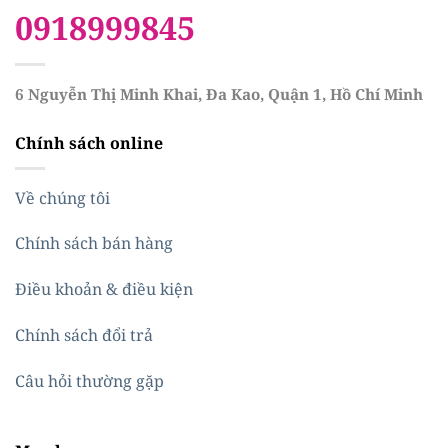
0918999845
6 Nguyễn Thị Minh Khai, Đa Kao, Quận 1, Hồ Chí Minh
Chính sách online
Về chúng tôi
Chính sách bán hàng
Điều khoản & điều kiện
Chính sách đổi trả
Câu hỏi thường gặp