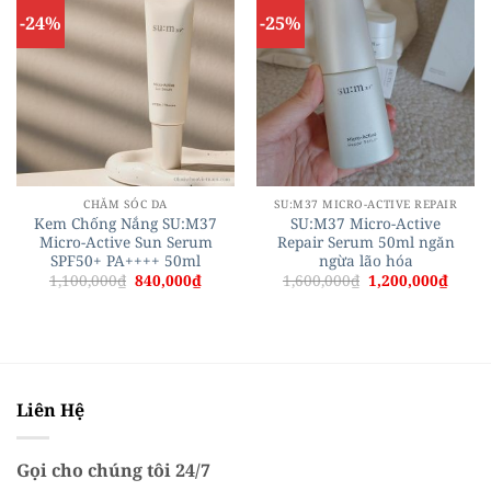
-24%
-25%
CHĂM SÓC DA
SU:M37 MICRO-ACTIVE REPAIR
Kem Chống Nắng SU:M37
SU:M37 Micro-Active
Micro-Active Sun Serum
Repair Serum 50ml ngăn
SPF50+ PA++++ 50ml
ngừa lão hóa
Giá
Giá
Giá
Giá
1,100,000
₫
840,000
₫
1,600,000
₫
1,200,000
₫
gốc
hiện
gốc
hiện
là:
tại
là:
tại
1,100,000₫.
là:
1,600,000₫.
là:
840,000₫.
1,200,
Liên Hệ
Gọi cho chúng tôi 24/7