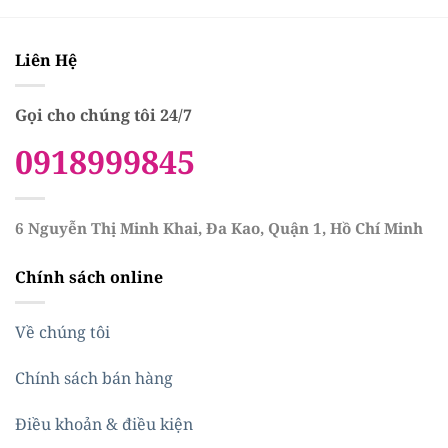
Liên Hệ
Gọi cho chúng tôi 24/7
0918999845
6 Nguyễn Thị Minh Khai, Đa Kao, Quận 1, Hồ Chí Minh
Chính sách online
Về chúng tôi
Chính sách bán hàng
Điều khoản & điều kiện