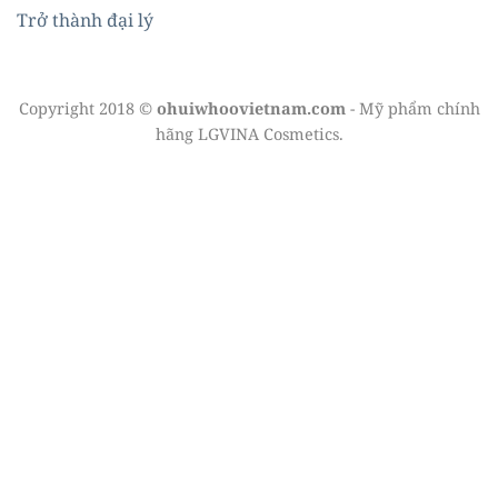
Trở thành đại lý
Copyright 2018 ©
ohuiwhoovietnam.com
- Mỹ phẩm chính
hãng LGVINA Cosmetics.