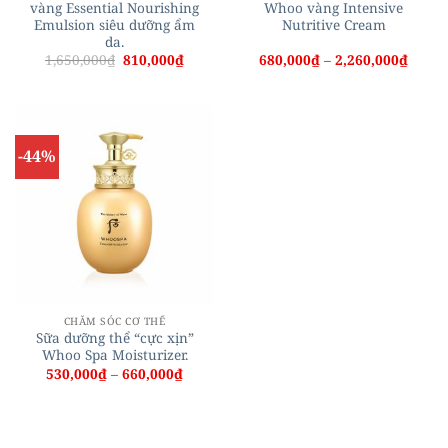
vàng Essential Nourishing
Whoo vàng Intensive
Emulsion siêu dưỡng ẩm
Nutritive Cream
da.
Giá
Giá
Khoả
1,650,000
₫
810,000
₫
680,000
₫
–
2,260,000
₫
gốc
hiện
giá:
là:
tại
từ
1,650,000₫.
là:
680,0
810,000₫.
đến
2,260
-44%
CHĂM SÓC CƠ THỂ
Sữa dưỡng thể “cực xịn”
Whoo Spa Moisturizer.
Khoảng
530,000
₫
–
660,000
₫
giá:
từ
530,000₫
đến
660,000₫