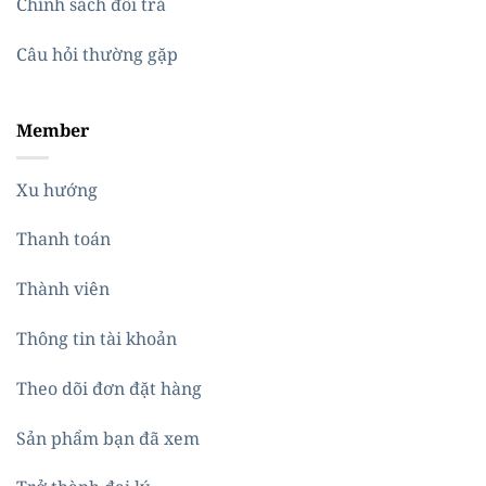
Chính sách đổi trả
Câu hỏi thường gặp
Member
Xu hướng
Thanh toán
Thành viên
Thông tin tài khoản
Theo dõi đơn đặt hàng
Sản phẩm bạn đã xem