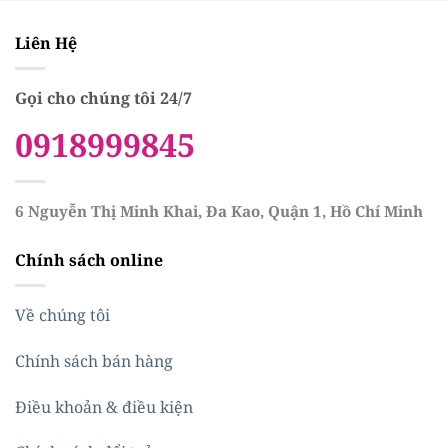
Liên Hệ
Gọi cho chúng tôi 24/7
0918999845
6 Nguyễn Thị Minh Khai, Đa Kao, Quận 1, Hồ Chí Minh
Chính sách online
Về chúng tôi
Chính sách bán hàng
Điều khoản & điều kiện