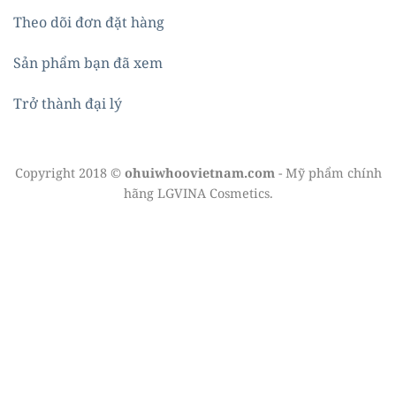
Theo dõi đơn đặt hàng
Sản phẩm bạn đã xem
Trở thành đại lý
Copyright 2018 ©
ohuiwhoovietnam.com
- Mỹ phẩm chính
hãng LGVINA Cosmetics.