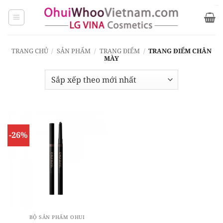
Bỏ
bandar togel
bandar togel
bandar togel
bandar togel
bandar togel
bandar togel
bandar togel
bandar togel
bandar togel
bandar togel
bandar togel
PAM4D
togel lotto
PAM4D
togel lotto
PAM4D
PAM4D
PAM4D
PAM4D
PAM4D
PAM4D
PAM4D
PAM4D
PAM4D
PAM4D
PAM4D
PAM4D
togel lotto
PAM4D
togel lotto
PAM4D
togel lotto
PAM4D
togel lotto
PAM4D
togel lotto
situs togel
situs togel
situs togel
situs togel
situs togel
situs togel
situs togel
situs togel
situs togel
situs togel
situs togel
situs togel
situs togel
situs togel
situs togel
situs togel
situs togel
situs togel
situs togel
qua
nội
dung
TRANG CHỦ
/
SẢN PHẨM
/
TRANG ĐIỂM
/
TRANG ĐIỂM CHÂN
MÀY
-26%
BỘ SẢN PHẨM OHUI