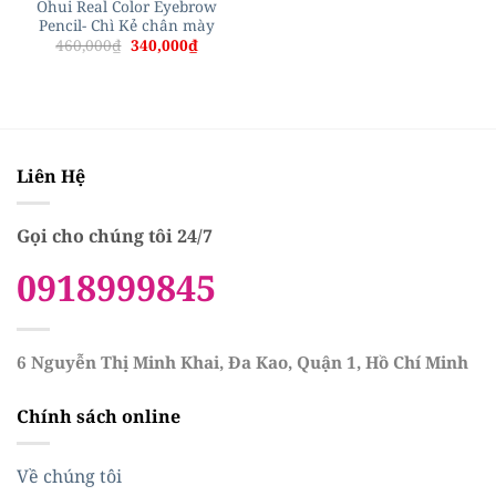
Ohui Real Color Eyebrow
Pencil- Chì Kẻ chân mày
Giá
Giá
460,000
₫
340,000
₫
gốc
hiện
là:
tại
460,000₫.
là:
340,000₫.
Liên Hệ
Gọi cho chúng tôi 24/7
0918999845
6 Nguyễn Thị Minh Khai, Đa Kao, Quận 1, Hồ Chí Minh
Chính sách online
Về chúng tôi