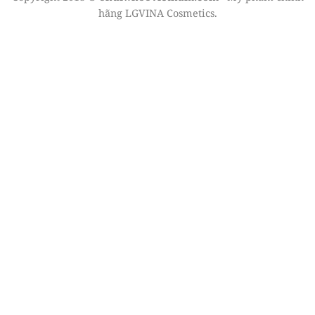
hãng LGVINA Cosmetics.