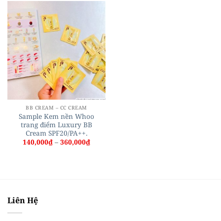
1,050,000₫.
900,00
BB CREAM – CC CREAM
Sample Kem nền Whoo
trang điểm Luxury BB
Cream SPF20/PA++.
Khoảng
140,000
₫
–
360,000
₫
giá:
từ
140,000₫
đến
360,000₫
Liên Hệ