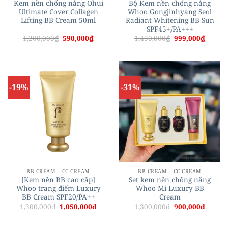
Kem nền chống nắng Ohui
Bộ Kem nền chống nắng
Ultimate Cover Collagen
Whoo Gongjinhyang Seol
Lifting BB Cream 50ml
Radiant Whitening BB Sun
SPF45+/PA+++
Giá
Giá
Giá
Giá
1,200,000
₫
590,000
₫
1,450,000
₫
999,000
₫
gốc
hiện
gốc
hiện
là:
tại
là:
tại
1,200,000₫.
là:
1,450,000₫.
là:
590,000₫.
999,00
-19%
-31%
BB CREAM – CC CREAM
BB CREAM – CC CREAM
[Kem nền BB cao cấp]
Set kem nền chống nắng
Whoo trang điểm Luxury
Whoo Mi Luxury BB
BB Cream SPF20/PA++
Cream
Giá
Giá
Giá
Giá
1,300,000
₫
1,050,000
₫
1,300,000
₫
900,000
₫
gốc
hiện
gốc
hiện
là:
tại
là:
tại
1,300,000₫.
là:
1,300,000₫.
là: