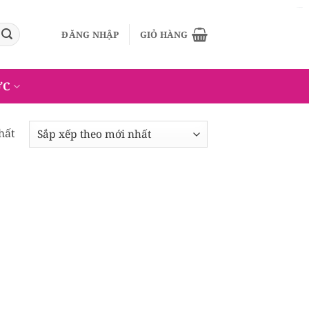
bandar togel
bandar togel
bandar togel
bandar togel
bandar togel
bandar togel
bandar togel
bandar togel
bandar togel
bandar togel
bandar togel
PAM4D
togel lotto
PAM4D
togel lotto
PAM4D
PAM4D
PAM4D
PAM4D
PAM4D
PAM4D
PAM4D
PAM4D
PAM4D
PAM4D
PAM4D
PAM4D
togel lotto
PAM4D
togel lotto
PAM4D
togel lotto
PAM4D
togel lotto
PAM4D
togel lotto
situs togel
situs togel
situs togel
situs togel
situs togel
situs togel
situs togel
situs togel
situs togel
situs togel
situs togel
situs togel
situs togel
situs togel
situs togel
situs togel
situs togel
situs togel
situs togel
ĐĂNG NHẬP
GIỎ HÀNG
ỨC
hất