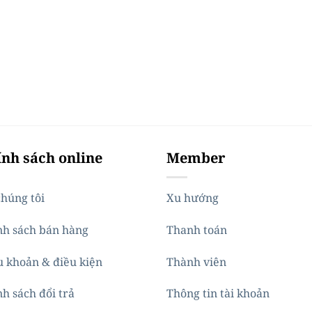
ính sách online
Member
chúng tôi
Xu hướng
nh sách bán hàng
Thanh toán
u khoản & điều kiện
Thành viên
h sách đổi trả
Thông tin tài khoản