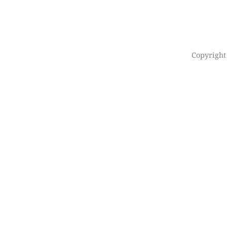
Copyright