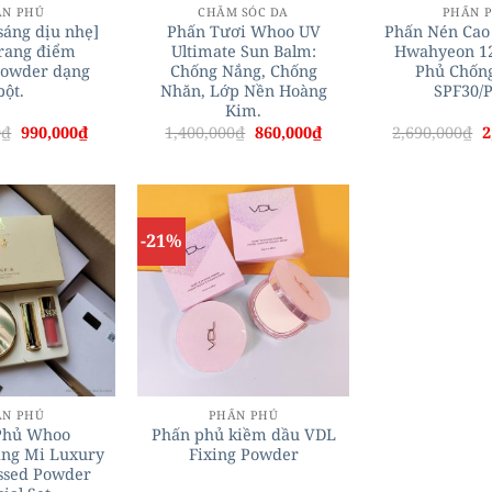
ẤN PHỦ
CHĂM SÓC DA
PHẤN 
sáng dịu nhẹ]
Phấn Tươi Whoo UV
Phấn Nén Cao
rang điểm
Ultimate Sun Balm:
Hwahyeon 12
Powder dạng
Chống Nắng, Chống
Phủ Chốn
bột.
Nhăn, Lớp Nền Hoàng
SPF30/
Kim.
Giá
Giá
Giá
Giá
G
0
₫
990,000
₫
1,400,000
₫
860,000
₫
2,690,000
₫
2
gốc
hiện
gốc
hiện
g
là:
tại
là:
tại
l
1,450,000₫.
là:
1,400,000₫.
là:
2
990,000₫.
860,000₫.
-21%
ẤN PHỦ
PHẤN PHỦ
Phủ Whoo
Phấn phủ kiềm dầu VDL
ang Mi Luxury
Fixing Powder
ssed Powder