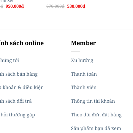
ial Set
Giá
Giá
Giá
Giá
0
₫
950,000
₫
670,000
₫
530,000
₫
gốc
hiện
gốc
hiện
là:
tại
là:
tại
1,500,000₫.
là:
670,000₫.
là:
950,000₫.
530,000₫.
ính sách online
Member
chúng tôi
Xu hướng
nh sách bán hàng
Thanh toán
u khoản & điều kiện
Thành viên
h sách đổi trả
Thông tin tài khoản
hỏi thường gặp
Theo dõi đơn đặt hàng
Sản phẩm bạn đã xem