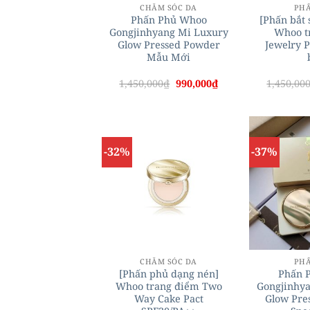
CHĂM SÓC DA
PH
Phấn Phủ Whoo
[Phấn bắt 
Gongjinhyang Mi Luxury
Whoo t
Glow Pressed Powder
Jewelry 
Mẫu Mới
Giá
Giá
1,450,000
₫
990,000
₫
1,450,00
gốc
hiện
là:
tại
1,450,000₫.
là:
990,000₫.
-32%
-37%
CHĂM SÓC DA
PH
[Phấn phủ dạng nén]
Phấn 
Whoo trang điểm Two
Gongjinhy
Way Cake Pact
Glow Pre