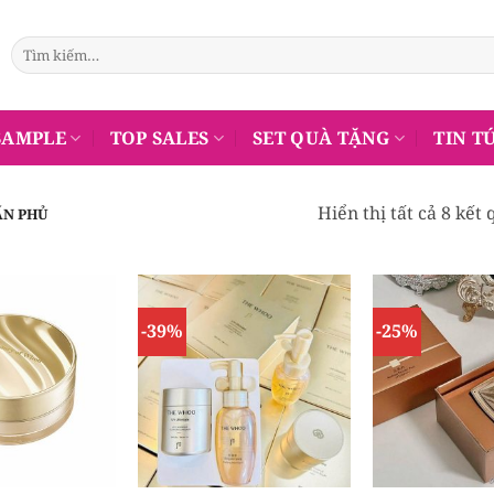
Tìm
kiếm:
SAMPLE
TOP SALES
SET QUÀ TẶNG
TIN T
Hiển thị tất cả 8 kết 
N PHỦ
-39%
-25%