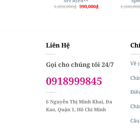
SPF30/PA++
Spec
Giá
Giá
1,450,000
₫
990,000
₫
1,500,00
gốc
hiện
là:
tại
1,450,000₫.
là:
990,000₫.
Liên Hệ
Ch
Về 
Gọi cho chúng tôi 24/7
0918999845
Chí
Điề
6 Nguyễn Thị Minh Khai, Đa
Chín
Kao, Quận 1, Hồ Chí Minh
Câu 