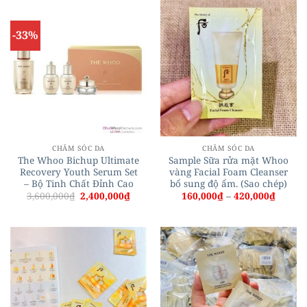
690,00
-33%
CHĂM SÓC DA
CHĂM SÓC DA
The Whoo Bichup Ultimate
Sample Sữa rửa mặt Whoo
Recovery Youth Serum Set
vàng Facial Foam Cleanser
– Bộ Tinh Chất Đỉnh Cao
bổ sung độ ẩm. (Sao chép)
Giá
Giá
Khoản
3,600,000
₫
2,400,000
₫
160,000
₫
–
420,000
₫
gốc
hiện
giá:
là:
tại
từ
3,600,000₫.
là:
160,00
2,400,000₫.
đến
420,00