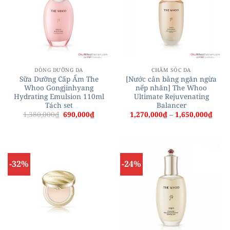
DÒNG DƯỠNG DA
CHĂM SÓC DA
Sữa Dưỡng Cấp Ẩm The
[Nước cân bằng ngăn ngừa
Whoo Gongjinhyang
nếp nhăn] The Whoo
Hydrating Emulsion 110ml
Ultimate Rejuvenating
Tách set
Balancer
Giá
Giá
Khoả
1,380,000
₫
690,000
₫
1,270,000
₫
–
1,650,000
₫
gốc
hiện
giá:
là:
tại
từ
1,380,000₫.
là:
1,270
690,000₫.
đến
1,650
-32%
-24%