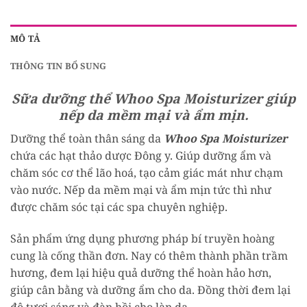
MÔ TẢ
THÔNG TIN BỔ SUNG
Sữa dưỡng thể Whoo Spa Moisturizer giúp
nếp da mềm mại và ẩm mịn.
Dưỡng thể toàn thân sáng da
Whoo Spa Moisturizer
chứa các hạt thảo dược Đông y. Giúp dưỡng ẩm và
chăm sóc cơ thể lão hoá, tạo cảm giác mát như chạm
vào nước. Nếp da mềm mại và ẩm mịn tức thì như
được chăm sóc tại các spa chuyên nghiệp.
Sản phẩm ứng dụng phương pháp bí truyền hoàng
cung là cống thần đơn. Nay có thêm thành phần trầm
hương, đem lại hiệu quả dưỡng thể hoàn hảo hơn,
giúp cân bằng và dưỡng ẩm cho da. Đồng thời đem lại
độ tươi sáng và đàn hồi cho làn da.