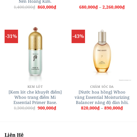
Nền Hoàng Kim.
Giá
Giá
Khoả
1,400,000
₫
860,000
₫
680,000
₫
–
2,260,000
₫
gốc
hiện
giá:
là:
tại
từ
1,400,000₫.
là:
680,0
860,000₫.
đến
2,260
-31%
-43%
KEM LÓT
CHĂM SÓC DA
[Kem lót che khuyết điểm]
[Nước hoa hồng] Whoo
Whoo trang điểm Mi
vàng Essential Moisturizing
Essential Primer Base.
Balancer nâng độ đàn hồi.
Giá
Giá
Khoản
1,300,000
₫
900,000
₫
820,000
₫
–
890,000
₫
gốc
hiện
giá:
là:
tại
từ
1,300,000₫.
là:
820,00
900,000₫.
đến
890,00
Liên Hệ