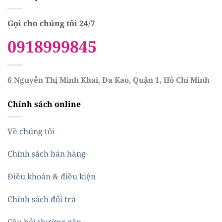
Gọi cho chúng tôi 24/7
0918999845
6 Nguyễn Thị Minh Khai, Đa Kao, Quận 1, Hồ Chí Minh
Chính sách online
Về chúng tôi
Chính sách bán hàng
Điều khoản & điều kiện
Chính sách đổi trả
Câu hỏi thường gặp