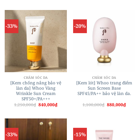
từ
là:
tại
1,485,000₫
1,300,000₫.
là:
đến
900,00
1,925,000₫
-33%
-20%
CHĂM SÓC DA
CHĂM SÓC DA
[Kem chống nắng bảo vệ
[Kem lót] Whoo trang điểm
làn da] Whoo Vàng
Sun Screen Base
Wrinkle Sun Cream
SPF45/PA++ bảo vệ làn da.
SPF50+/PA+++
Giá
Giá
Giá
Giá
1,250,000
₫
840,000
₫
1,100,000
₫
880,000
₫
gốc
hiện
gốc
hiện
là:
tại
là:
tại
1,250,000₫.
là:
1,100,000₫.
là:
840,000₫.
880,00
-33%
-15%