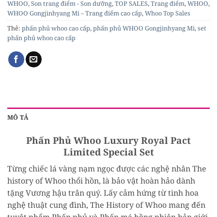
WHOO
,
Son trang điểm - Son dưỡng
,
TOP SALES
,
Trang điểm
,
WHOO
,
WHOO Gongjinhyang Mi – Trang điểm cao cấp
,
Whoo Top Sales
Thẻ:
phấn phủ whoo cao cấp
,
phấn phủ WHOO Gongjinhyang Mi
,
set
phấn phủ whoo cao cấp
MÔ TẢ
Phấn Phủ Whoo Luxury Royal Pact
Limited Special Set
Từng chiếc lá vàng nạm ngọc được các nghệ nhân The
history of Whoo thổi hồn, là bảo vật hoàn hảo dành
tặng Vương hậu trân quý. Lấy cảm hứng từ tinh hoa
nghệ thuật cung đình, The History of Whoo mang đến
tuyệt phẩm Phấn phủ và Phấn má hồng phiên bản giới