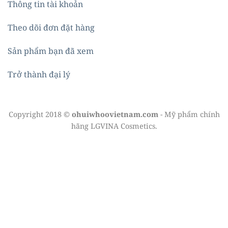
Thông tin tài khoản
Theo dõi đơn đặt hàng
Sản phẩm bạn đã xem
Trở thành đại lý
Copyright 2018 ©
ohuiwhoovietnam.com
- Mỹ phẩm chính
hãng LGVINA Cosmetics.