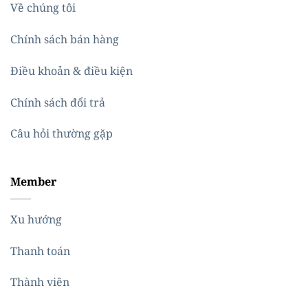
Về chúng tôi
Chính sách bán hàng
Điều khoản & điều kiện
Chính sách đổi trả
Câu hỏi thường gặp
Member
Xu hướng
Thanh toán
Thành viên