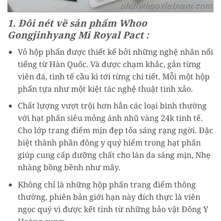
1. Đôi nét về sản phẩm Whoo
Gongjinhyang Mi Royal Pact :
Vỏ hộp phấn được thiết kế bởi những nghệ nhân nổi
tiếng từ Hàn Quốc. Và được chạm khắc, gắn từng
viên đá, tinh tế cầu kì tới từng chi tiết. Mỗi một hộp
phấn tựa như một kiệt tác nghệ thuật tinh xảo.
Chất lượng vượt trội hơn hẳn các loại bình thường
với hạt phấn siêu mỏng ánh nhũ vàng 24k tinh tế.
Cho lớp trang điểm mịn đẹp tỏa sáng rạng ngời. Đặc
biệt thành phần đông y quý hiểm trong hạt phấn
giúp cung cấp dưỡng chất cho làn da sáng mịn, Nhẹ
nhàng bồng bềnh như mây.
Không chỉ là những hộp phấn trang điểm thông
thường, phiên bản giới hạn này đích thực là viên
ngọc quý vì được kết tinh từ những bảo vật Đông Y