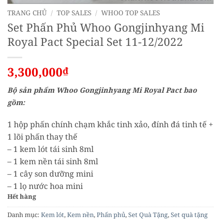
TRANG CHỦ
/
TOP SALES
/
WHOO TOP SALES
Set Phấn Phủ Whoo Gongjinhyang Mi
Royal Pact Special Set 11-12/2022
3,300,000
₫
Bộ sản phẩm Whoo Gongjinhyang Mi Royal Pact bao
gồm:
1 hộp phấn chính chạm khắc tinh xảo, đính đá tinh tế +
1 lõi phấn thay thế
– 1 kem lót tái sinh 8ml
– 1 kem nền tái sinh 8ml
– 1 cây son dưỡng mini
– 1 lọ nước hoa mini
Hết hàng
Danh mục:
Kem lót
,
Kem nền
,
Phấn phủ
,
Set Quà Tặng
,
Set quà tặng