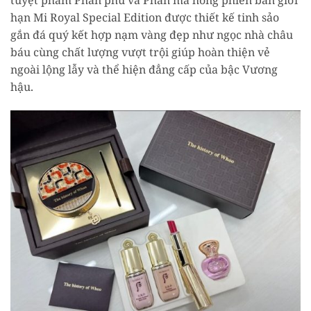
hạn Mi Royal Special Edition được thiết kế tinh sảo
gắn đá quý kết hợp nạm vàng đẹp như ngọc nhà châu
báu cùng chất lượng vượt trội giúp hoàn thiện vẻ
ngoài lộng lẫy và thể hiện đẳng cấp của bậc Vương
hậu.