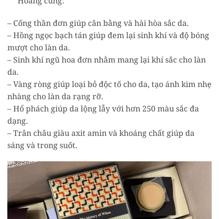
Hoàng cung:
– Cống thần đơn giúp cân bằng và hài hòa sắc da.
– Hồng ngọc bạch tán giúp đem lại sinh khí và độ bóng
mượt cho làn da.
– Sinh khí ngũ hoa đơn nhằm mang lại khí sắc cho làn
da.
– Vàng ròng giúp loại bỏ độc tố cho da, tạo ánh kim nhẹ
nhàng cho làn da rạng rỡ.
– Hổ phách giúp da lộng lẫy với hơn 250 màu sắc đa
dạng.
– Trân châu giàu axit amin và khoáng chất giúp da
sáng và trong suốt.