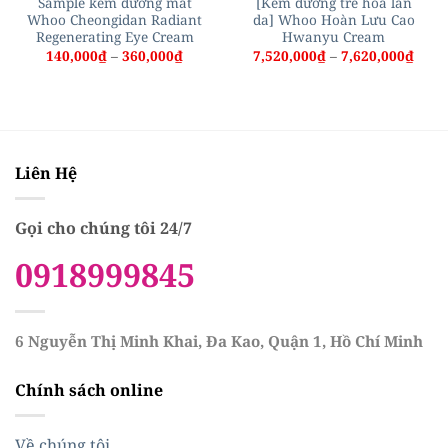
Sample kem dưỡng mắt
[Kem dưỡng trẻ hóa làn
Whoo Cheongidan Radiant
da] Whoo Hoàn Lưu Cao
Regenerating Eye Cream
Hwanyu Cream
Khoảng
Khoả
140,000
₫
–
360,000
₫
7,520,000
₫
–
7,620,000
₫
giá:
giá:
từ
từ
140,000₫
7,520
đến
đến
360,000₫
7,620
Liên Hệ
Gọi cho chúng tôi 24/7
0918999845
6 Nguyễn Thị Minh Khai, Đa Kao, Quận 1, Hồ Chí Minh
Chính sách online
Về chúng tôi