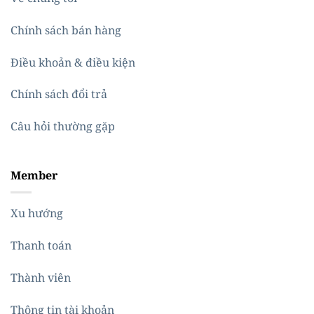
Chính sách bán hàng
Điều khoản & điều kiện
Chính sách đổi trả
Câu hỏi thường gặp
Member
Xu hướng
Thanh toán
Thành viên
Thông tin tài khoản