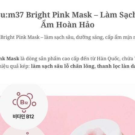
su:m37 Bright Pink Mask – Làm Sạc
Ẩm Hoàn Hảo
right Pink Mask – làm sạch sâu, dưỡng sáng, cấp ẩm mịn 
ink Mask
là dòng sản phẩm cao cấp đến từ Hàn Quốc, chứa
hiệu quả kép:
làm sạch sâu lỗ chân lông, thanh lọc làn d