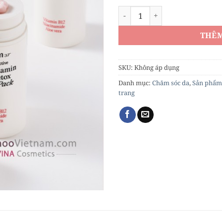
Mặt Nạ Sủi Bọt Hồng Su:m37
THÊM
SKU:
Không áp dụng
Danh mục:
Chăm sóc da
,
Sản phẩm
trang