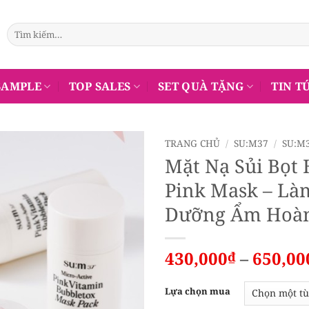
Tìm
kiếm:
SAMPLE
TOP SALES
SET QUÀ TẶNG
TIN T
TRANG CHỦ
/
SU:M37
/
SU:M
Mặt Nạ Sủi Bọt
Pink Mask – Làm
Dưỡng Ẩm Hoà
430,000
–
650,00
₫
Lựa chọn mua