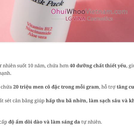
 nhiên suốt 10 năm, chứa hơn
40 dưỡng chất thiết yếu
, g
mạnh.
n chứa
20 triệu men cô đặc trong mỗi gram
, hỗ trợ
tăng c
đất sét cân bằng giúp
hấp thu bã nhờn, làm sạch sâu và 
cấp
độ ẩm dồi dào và làm sáng da
tự nhiên.