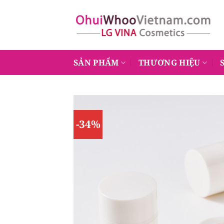
Bỏ
qua
nội
dung
SẢN PHẨM
THƯƠNG HIỆU
-34%