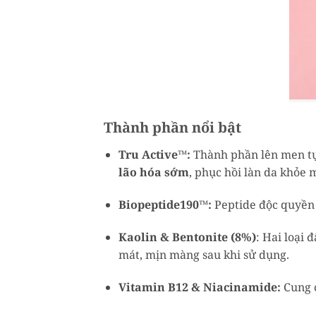
Thành phần nổi bật
Tru Active™:
Thành phần lên men tự
lão hóa sớm
, phục hồi làn da khỏe 
Biopeptide190™:
Peptide độc quyề
Kaolin & Bentonite (8%)
: Hai loại 
mát, mịn màng sau khi sử dụng.
Vitamin B12 & Niacinamide:
Cung 