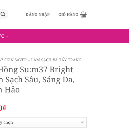
bandar togel
bandar togel
bandar togel
bandar togel
bandar togel
bandar togel
bandar togel
bandar togel
bandar togel
bandar togel
bandar togel
PAM4D
togel lotto
PAM4D
togel lotto
PAM4D
PAM4D
PAM4D
PAM4D
PAM4D
PAM4D
PAM4D
PAM4D
PAM4D
PAM4D
PAM4D
PAM4D
togel lotto
PAM4D
togel lotto
PAM4D
togel lotto
PAM4D
togel lotto
PAM4D
togel lotto
situs togel
situs togel
situs togel
situs togel
situs togel
situs togel
situs togel
situs togel
situs togel
situs togel
situs togel
situs togel
situs togel
situs togel
situs togel
situs togel
situs togel
situs togel
situs togel
ĐĂNG NHẬP
GIỎ HÀNG
ỨC
37 SKIN SAVER – LÀM SẠCH VÀ TẨY TRANG
 Hồng Su:m37 Bright
 Sạch Sâu, Sáng Da,
n Hảo
Khoảng
0
₫
giá:
từ
430,000₫