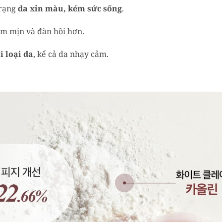
trạng
da xỉn màu, kém sức sống
.
ẩm mịn và đàn hồi hơn.
 loại da
, kể cả da nhạy cảm.