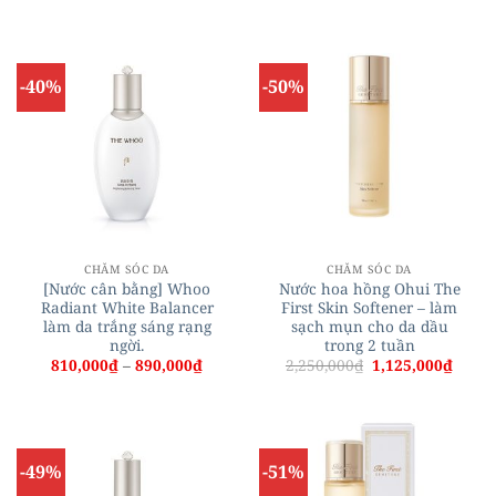
là:
tại
là:
tại
1,380,000₫.
là:
2,050,000₫.
là:
690,000₫.
1,550,
-40%
-50%
CHĂM SÓC DA
CHĂM SÓC DA
[Nước cân bằng] Whoo
Nước hoa hồng Ohui The
Radiant White Balancer
First Skin Softener – làm
làm da trắng sáng rạng
sạch mụn cho da dầu
ngời.
trong 2 tuần
Khoảng
Giá
Giá
810,000
₫
–
890,000
₫
2,250,000
₫
1,125,000
₫
giá:
gốc
hiện
từ
là:
tại
810,000₫
2,250,000₫.
là:
đến
1,125,
890,000₫
-49%
-51%