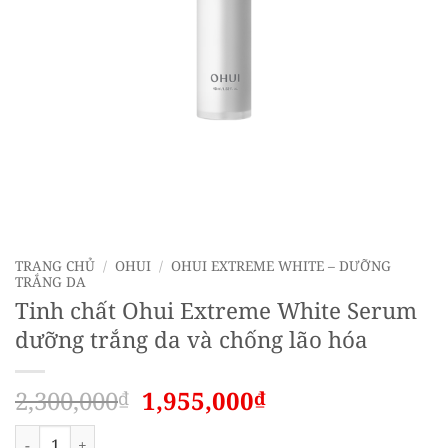
TRANG CHỦ
/
OHUI
/
OHUI EXTREME WHITE – DƯỠNG
TRẮNG DA
Tinh chất Ohui Extreme White Serum
dưỡng trắng da và chống lão hóa
Giá
Giá
2,300,000
1,955,000
₫
₫
gốc
hiện
Tinh chất Ohui Extreme White Serum dưỡng trắng da và c
là:
tại