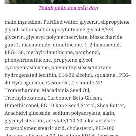
Thành phần hoa mẫu đơn
main ingredient Purified water, glycerin, dipropylene
glycol, sebum/sebum/polybutylene glycol-8/5/3
glycerin, glyceryl polymethacrylate, biosaccharide
gum-1, niacinamide, dimethicone, 1 ,2-hexanediol,
PEG-150, methyltrimethicone, panthenol,
phenyltrimethicone, propylene glycol,
cyclopentasiloxane, polymethylsilsesquioxane,
hydrogenated lecithin, C14-22 alcohol, squalane , PEG-
40 Hydrogenated Castor Oil, Ceramide NP,
Tromethamine, Macadamia Seed Oil,
Triethylhexanoin, Carbomer, Beta-Glucan,
Dimethicconol, PG-10 Rape Seed Sterol, Shea Butter,
Arachidyl glucoside, sodium polyacrylate, algin,
glyceryl stearate, acrylate/C10-30 alkyl acrylate
crosspolymer, stearic acid, cholesterol, PEG-100
stearate, glycerose-20, trisodium EDI A, Narcissus