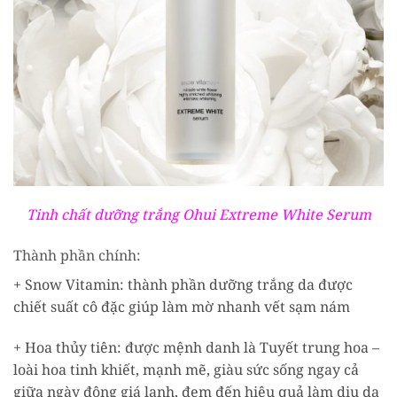
Tinh chất dưỡng trắng Ohui Extreme White Serum
Thành phần chính:
+ Snow Vitamin: thành phần dưỡng trắng da được
chiết suất cô đặc giúp làm mờ nhanh vết sạm nám
+ Hoa thủy tiên: được mệnh danh là Tuyết trung hoa –
loài hoa tinh khiết, mạnh mẽ, giàu sức sống ngay cả
giữa ngày đông giá lạnh, đem đến hiệu quả làm dịu da