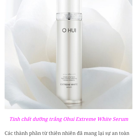
Tinh chất dưỡng trắng Ohui Extreme White Serum
Các thành phần từ thiên nhiên đã mang lại sự an toàn