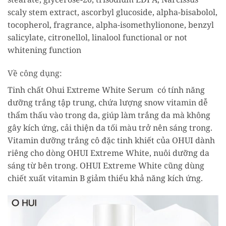
scaly stem extract, ascorbyl glucoside, alpha-bisabolol,
tocopherol, fragrance, alpha-isomethylionone, benzyl
salicylate, citronellol, linalool functional or not
whitening function
Về công dụng:
Tinh chất Ohui Extreme White Serum có tính năng
dưỡng trắng tập trung, chứa lượng snow vitamin dễ
thẩm thấu vào trong da, giúp làm trắng da mà không
gây kích ứng, cải thiện da tối màu trở nên sáng trong.
Vitamin dưỡng trắng cô đặc tinh khiết của OHUI dành
riêng cho dòng OHUI Extreme White, nuôi dưỡng da
sáng từ bên trong. OHUI Extreme White cũng dùng
chiết xuất vitamin B giảm thiểu khả năng kích ứng.