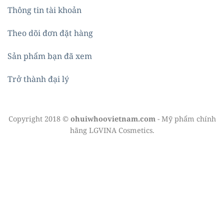
Thông tin tài khoản
Theo dõi đơn đặt hàng
Sản phẩm bạn đã xem
Trở thành đại lý
Copyright 2018 ©
ohuiwhoovietnam.com
- Mỹ phẩm chính
hãng LGVINA Cosmetics.