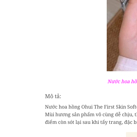
Nước hoa hồn
Mô tả:
Nước hoa hồng Ohui The First Skin Sof
Mùi hương sản phẩm vô cùng dễ chịu, t
điểm còn sót lại sau khi tẩy trang, đặc