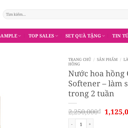
Tìm
kiếm:
SAMPLE
TOP SALES
SET QUÀ TẶNG
TIN T
TRANG CHỦ
/
SẢN PHẨM
/
L
HỒNG
Nước hoa hồng O
Softener – làm 
trong 2 tuần
Giá
2,250,000
1,125,
₫
gốc
Nước hoa hồng Ohui The Firs
là: