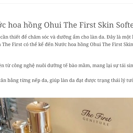
c hoa hồng Ohui The First Skin Soft
 cần thiết để chăm sóc và dưỡng ẩm cho làn da. Đây là một
a The First có thể kể đến Nước hoa hồng Ohui The First Skin
n từ công nghệ nuôi dưỡng tế bào mầm, mang lại sự tái sin
ân bằng từng nếp da, giúp làn da đạt được trạng thái lý t