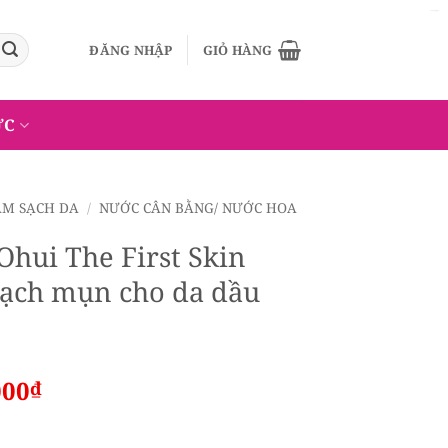
bandar togel
bandar togel
bandar togel
bandar togel
bandar togel
bandar togel
bandar togel
bandar togel
bandar togel
bandar togel
bandar togel
PAM4D
togel lotto
PAM4D
togel lotto
PAM4D
PAM4D
PAM4D
PAM4D
PAM4D
PAM4D
PAM4D
PAM4D
PAM4D
PAM4D
PAM4D
PAM4D
togel lotto
PAM4D
togel lotto
PAM4D
togel lotto
PAM4D
togel lotto
PAM4D
togel lotto
situs togel
situs togel
situs togel
situs togel
situs togel
situs togel
situs togel
situs togel
situs togel
situs togel
situs togel
situs togel
situs togel
situs togel
situs togel
situs togel
situs togel
situs togel
situs togel
ĐĂNG NHẬP
GIỎ HÀNG
ỨC
ÀM SẠCH DA
/
NƯỚC CÂN BẰNG/ NƯỚC HOA
hui The First Skin
sạch mụn cho da dầu
Giá
000
₫
hiện
t Skin Softener - làm sạch mụn cho da dầu trong 2 tuần số 
tại