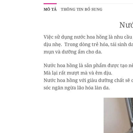
MÔ TẢ
THÔNG TIN BỔ SUNG
Nướ
Việc sử dụng nước hoa hồng là nhu cầu
dịu nhẹ. Trong dòng trẻ hóa, tái sinh d
mụn và dưỡng ẩm cho da.
Nước hoa hồng là sản phẩm được tạo nê
Mà lại rất mượt mà và êm dịu.
Nước hoa hồng với giàu dưỡng chất sẽ c
sóc ngăn ngừa lão hóa làn da.