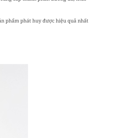
sản phẩm phát huy được hiệu quả nhất