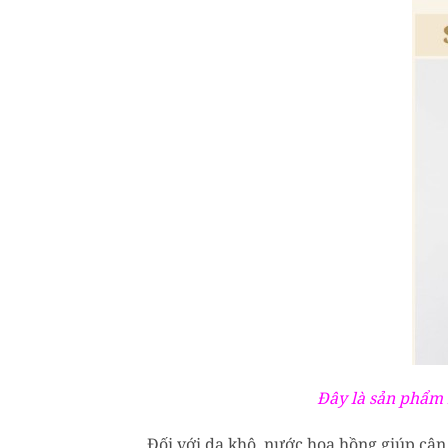
Đây là sản phẩm 
Đối với da khô, nước hoa hồng giúp câ