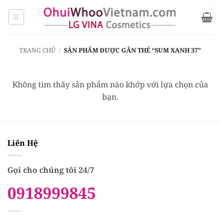
Bỏ
bandar togel
bandar togel
bandar togel
bandar togel
bandar togel
bandar togel
bandar togel
bandar togel
bandar togel
bandar togel
bandar togel
PAM4D
togel lotto
PAM4D
togel lotto
PAM4D
PAM4D
PAM4D
PAM4D
PAM4D
PAM4D
PAM4D
PAM4D
PAM4D
PAM4D
PAM4D
PAM4D
togel lotto
PAM4D
togel lotto
PAM4D
togel lotto
PAM4D
togel lotto
PAM4D
togel lotto
situs togel
situs togel
situs togel
situs togel
situs togel
situs togel
situs togel
situs togel
situs togel
situs togel
situs togel
situs togel
situs togel
situs togel
situs togel
situs togel
situs togel
situs togel
situs togel
qua
nội
dung
TRANG CHỦ
/
SẢN PHẨM ĐƯỢC GẮN THẺ “SUM XANH 37”
Không tìm thấy sản phẩm nào khớp với lựa chọn của
bạn.
Liên Hệ
Gọi cho chúng tôi 24/7
0918999845