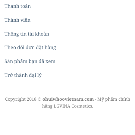
Thanh toán
Thành viên
Thông tin tài khoản
Theo dõi đơn đặt hàng
Sản phẩm bạn đã xem
Trở thành đại lý
Copyright 2018 ©
ohuiwhoovietnam.com
- Mỹ phẩm chính
hãng LGVINA Cosmetics.