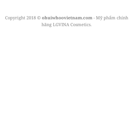
Copyright 2018 ©
ohuiwhoovietnam.com
- Mỹ phẩm chính
hãng LGVINA Cosmetics.