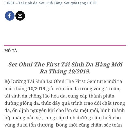
FIRST – Tái sinh da
,
Set Quà Tặng
,
Set quà tặng OHUI
MÔ TẢ
Set Ohui The First Tái Sinh Da Hàng Mới
Ra Tháng 10/2019.
Bộ Dưỡng Tái Sinh Da Ohui The First Geniture mới ra
mắt tháng 10/2019 giải cứu làn da trong vòng 4 tuần,
tái sinh da,chống lão hóa da, cung cấp thành phần
đường giống da, thúc đẩy quá trình trao đổi chất trong
da, ổn định nguyên khí cho làn da mệt mỏi, hình thành
lớp màng bảo vệ , cung cấp dinh dưỡng cần thiết cho
vùng da bị tổn thương. Đồng thời cũng chăm sóc toàn