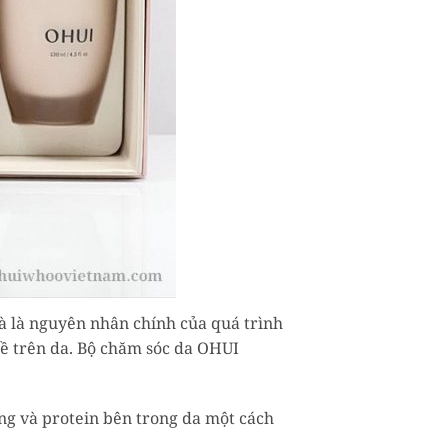
à là nguyên nhân chính của quá trình
đề trên da. Bộ chăm sóc da OHUI
ng và protein bên trong da một cách