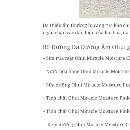
Da thiếu ẩm thường bị căng tức khó ch
ngăn chặn các dấu hiệu của lão hóa, da 
Bộ Dưỡng Da Dưỡng Ẩm Ohui g
– Sữa rửa mặt Ohui Miracle Moisture C
– Nước hoa hồng Ohui Miracle Moisture 
– Sữa dưỡng Ohui Miracle Moisture Pink
– Tinh chất Ohui Miracle Moisture Pink 
– Tinh chất Ohui Miracle Moisture Pink
– Kem dưỡng Ohui Miracle Moisture C