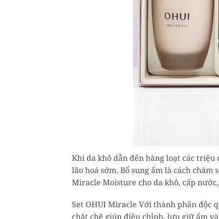
Khi da khô dẫn đến hàng loạt các triệu
lão hoá sớm. Bổ sung ẩm là cách chăm s
Miracle Moisture cho da khô, cấp nước,
Set OHUI Miracle Với thành phần độc q
chặt chẽ giúp điều chỉnh, lưu giữ ẩm v