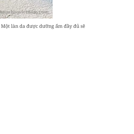
ột làn da được dưỡng ẩm đầy đủ sẽ