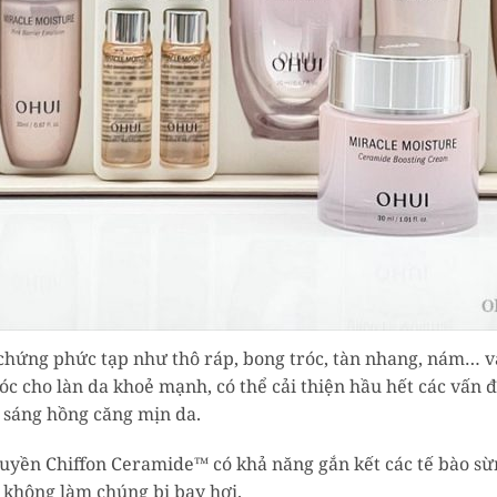
 chứng phức tạp như thô ráp, bong tróc, tàn nhang, nám… v
óc cho làn da khoẻ mạnh, có thể cải thiện hầu hết các vấn 
 sáng hồng căng mịn da.
uyền Chiffon Ceramide™ có khả năng gắn kết các tế bào sừ
à không làm chúng bị bay hơi.