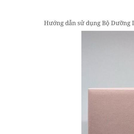
Hướng dẫn sử dụng Bộ Dưỡng 