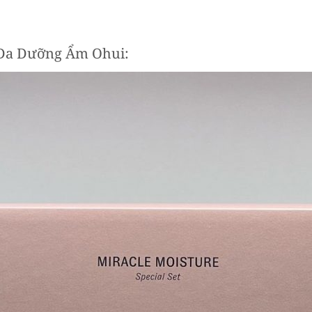
Da Dưỡng Ẩm Ohui: