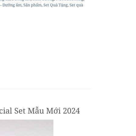
– Dưỡng ẩm
,
Sản phẩm
,
Set Quà Tặng
,
Set quà
ial Set Mẫu Mới 2024