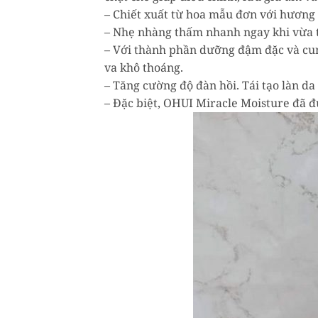
– Chiết xuất từ hoa mẫu đơn với hương 
– Nhẹ nhàng thấm nhanh ngay khi vừa th
– Với thành phần dưỡng đậm đặc và cun
va khô thoáng.
– Tăng cường độ đàn hồi. Tái tạo làn da
– Đặc biệt, OHUI Miracle Moisture đã đ