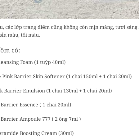
ịu, các lớp trang điểm cũng không còn mịn màng, tươi sáng. M
sỉn màu, tối màu.
ồm có:
leansing Foam (1 tuýp 40ml)
Pink Barrier Skin Softener (1 chai 150ml + 1 chai 20ml)
 Barrier Emulsion (1 chai 130ml + 1 chai 20ml)
Barrier Essence ( 1 chai 20ml)
 Barrier Ampoule 777 ( 2 ống 7ml )
eramide Boosting Cream (30ml)