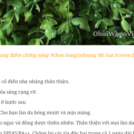
rang điểm chống nắng Whoo Gongjinhyang Mi Sun Screen 
cổ điển nhẹ nhàng thân thiện.
tỏa sáng rạng rỡ.
 ở bước sau
Cho bạn làn da bóng mượt và mịn màng.
ảo ngọc và đông dược thiên nhiên. Thân thiện với mọi làn d
n SPF45/PA++. Chống lại các tia độc hại trong cả 1 ngày dài 