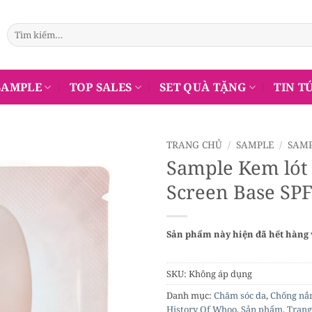
Tìm
kiếm:
SAMPLE
TOP SALES
SET QUÀ TẶNG
TIN T
TRANG CHỦ
/
SAMPLE
/
SAMP
Sample Kem lót
Screen Base SPF
Sản phẩm này hiện đã hết hàng 
SKU:
Không áp dụng
Danh mục:
Chăm sóc da
,
Chống nắ
History Of Whoo
,
Sản phẩm
,
Trang