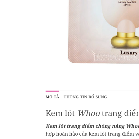
MÔ TẢ
THÔNG TIN BỔ SUNG
Kem lót
Whoo
trang đi
Kem lót trang điểm chống nắng Who
hợp hoàn hảo của kem lót trang điểm 