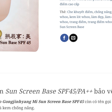
điểm cao cấp
Thẻ:
Che khuyết điểm
,
chống nắng
whoo
,
kem lót whoo
,
làm đẹp
,
làm
whoo
,
trang điểm
,
trang điểm who
Sun Screen Base
ểm
Sun Screen Base SPF45/PA++
bảo vệ
o Gongjinhyang Mi Sun Screen Base SPF45
còn có tên gọ
và kem chống nắng.