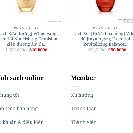
CHĂM SÓC DA
CHĂM SÓC DA
Tách Sữa dưỡng] Whoo vàng
Tách Set [Nước hoa hồng] W
sential Nourishing Emulsion
đỏ Jinyulhyang Essential
siêu dưỡng ẩm da.
Revitalizing Balancer.
Giá
Giá
Giá
Giá
1,650,000
₫
810,000
₫
1,850,000
₫
990,000
₫
gốc
hiện
gốc
hi
là:
tại
là:
tại
1,650,000₫.
là:
1,850,000₫.
là:
810,000₫.
990
ính sách online
Member
chúng tôi
Xu hướng
nh sách bán hàng
Thanh toán
u khoản & điều kiện
Thành viên