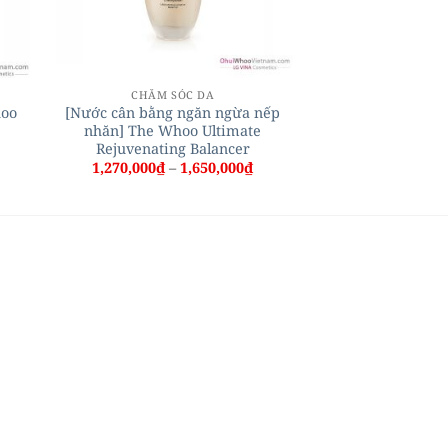
CHĂM SÓC DA
hoo
[Nước cân bằng ngăn ngừa nếp
nhăn] The Whoo Ultimate
Rejuvenating Balancer
Khoảng
1,270,000
₫
–
1,650,000
₫
ện
giá:
từ
1,270,000₫
,000₫.
đến
1,650,000₫