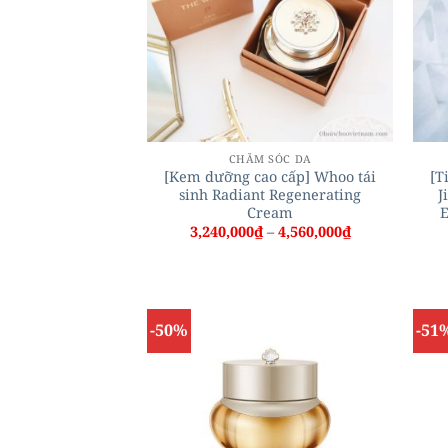
CHĂM SÓC DA
[Kem dưỡng cao cấp] Whoo tái
[T
sinh Radiant Regenerating
J
Cream
E
Khoảng
3,240,000
₫
–
4,560,000
₫
giá:
từ
3,240,000₫
đến
4,560,000₫
-50%
-51