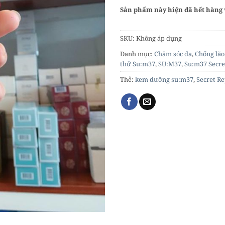
Sản phẩm này hiện đã hết hàng 
SKU:
Không áp dụng
Danh mục:
Chăm sóc da
,
Chống lão
thử Su:m37
,
SU:M37
,
Su:m37 Secret
Thẻ:
kem dưỡng su:m37
,
Secret Re