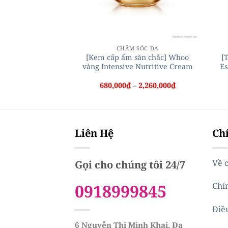
CHĂM SÓC DA
[Kem cấp ẩm săn chắc] Whoo
[
vàng Intensive Nutritive Cream
Es
Khoảng
680,000
₫
–
2,260,000
₫
giá:
từ
680,000₫
đến
2,260,000₫
Liên Hệ
Ch
Về 
Gọi cho chúng tôi 24/7
0918999845
Chí
Điề
6 Nguyễn Thị Minh Khai, Đa