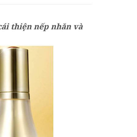
cái thiện nếp nhăn và