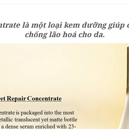
trate là một loại kem dưỡng giúp 
chống lão hoá cho da.