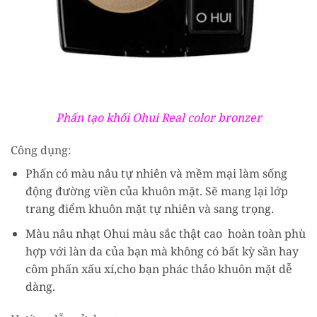
Phấn tạo khối Ohui Real color bronzer
Công dụng:
Phấn có màu nâu tự nhiên và mềm mại làm sống
động đường viền của khuôn mặt. Sẽ mang lại lớp
trang điểm khuôn mặt tự nhiên và sang trọng.
Màu nâu nhạt Ohui màu sắc thật cao hoàn toàn phù
hợp với làn da của bạn mà không có bất kỳ sần hay
côm phấn xấu xí,cho bạn phác thảo khuôn mặt dễ
dàng.