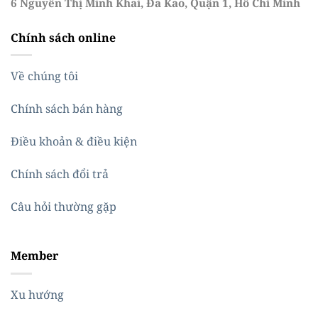
6 Nguyễn Thị Minh Khai, Đa Kao, Quận 1, Hồ Chí Minh
Chính sách online
Về chúng tôi
Chính sách bán hàng
Điều khoản & điều kiện
Chính sách đổi trả
Câu hỏi thường gặp
Member
Xu hướng