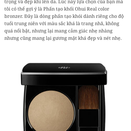
trọng và đẹp khi lên da. Lúc này lựa chọn của bạn mà
tôi có thể gợi ý là Phấn tạo khối Ohui Real color
bronzer. Đây là dòng phấn tạo khói dành riêng cho độ
tuổi trung niên với màu sắc khá là trang nhã, không
quá nổi bật, nhưng lại mang cảm giác nhẹ nhàng
nhưng cũng mang lại gương mặt khá đẹp và nét nhẹ.