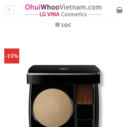
Bỏ
bandar togel
bandar togel
bandar togel
bandar togel
bandar togel
bandar togel
bandar togel
bandar togel
bandar togel
bandar togel
bandar togel
PAM4D
togel lotto
PAM4D
togel lotto
PAM4D
PAM4D
PAM4D
PAM4D
PAM4D
PAM4D
PAM4D
PAM4D
PAM4D
PAM4D
PAM4D
PAM4D
togel lotto
PAM4D
togel lotto
PAM4D
togel lotto
PAM4D
togel lotto
PAM4D
togel lotto
situs togel
situs togel
situs togel
situs togel
situs togel
situs togel
situs togel
situs togel
situs togel
situs togel
situs togel
situs togel
situs togel
situs togel
situs togel
situs togel
situs togel
situs togel
situs togel
qua
nội
dung
LỌC
-15%