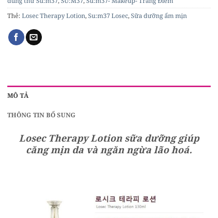
dùng thử Su:m37
,
SU:M37
,
Su:m37- Makeup- Trang Điểm
Thẻ:
Losec Therapy Lotion
,
Su:m37 Losec
,
Sữa dưỡng ẩm mịn
MÔ TẢ
THÔNG TIN BỔ SUNG
Losec Therapy Lotion sữa dưỡng giúp
căng mịn da và ngăn ngừa lão hoá.