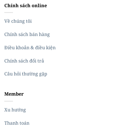
Chính sách online
Về chúng tôi
Chính sách bán hàng
Điều khoản & điều kiện
Chính sách đổi trả
Câu hỏi thường gặp
Member
Xu hướng
Thanh toán