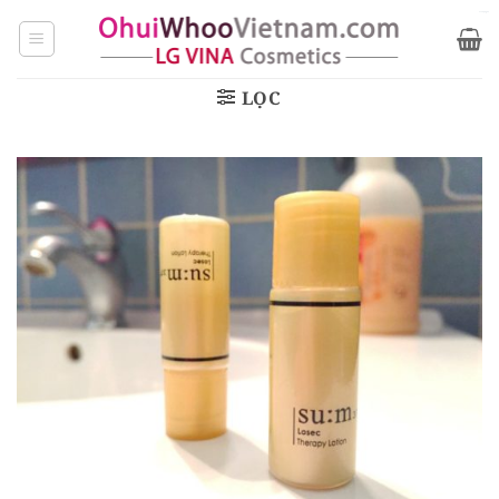
Bỏ
bandar togel
bandar togel
bandar togel
bandar togel
bandar togel
bandar togel
bandar togel
bandar togel
bandar togel
bandar togel
bandar togel
PAM4D
togel lotto
PAM4D
togel lotto
PAM4D
PAM4D
PAM4D
PAM4D
PAM4D
PAM4D
PAM4D
PAM4D
PAM4D
PAM4D
PAM4D
PAM4D
togel lotto
PAM4D
togel lotto
PAM4D
togel lotto
PAM4D
togel lotto
PAM4D
togel lotto
situs togel
situs togel
situs togel
situs togel
situs togel
situs togel
situs togel
situs togel
situs togel
situs togel
situs togel
situs togel
situs togel
situs togel
situs togel
situs togel
situs togel
situs togel
situs togel
qua
nội
dung
LỌC