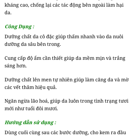
kháng cao, chống lại các tác động bên ngoài làm hại
da.
Công Dụng :
Dưỡng chất da cô đặc giúp thấm nhanh vào da nuôi
dưỡng da sâu bên trong.
Cung cấp độ ẩm cần thiết giúp da mềm mịn và trắng
sáng hơn.
Dưỡng chất lên men tự nhiên giúp làm căng da và mờ
các vết thâm hiệu quả.
Ngăn ngừa lão hoá, giúp da luôn trong tình trạng tươi
mới như tuổi đôi mươi.
Hướng dẫn sử dụng :
Dùng cuối cùng sau các bước dưỡng, cho kem ra đầu