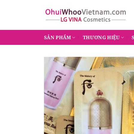
Bỏ
qua
nội
dung
SẢN PHẨM
THƯƠNG HIỆU