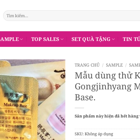
Tìm
kiếm:
SAMPLE
TOP SALES
SET QUÀ TẶNG
TIN T
TRANG CHỦ
/
SAMPLE
/
SAMP
Mẫu dùng thử 
Gongjinhyang M
Base.
Sản phẩm này hiện đã hết hàng 
SKU:
Không áp dụng