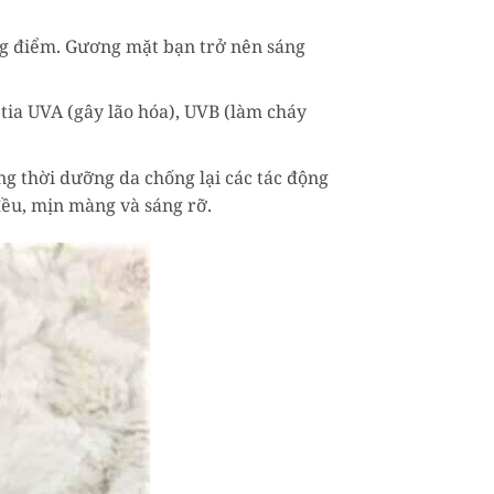
ng điểm. Gương mặt bạn trở nên sáng
tia UVA (gây lão hóa), UVB (làm cháy
ng thời dưỡng da chống lại các tác động
ều, mịn màng và sáng rỡ.