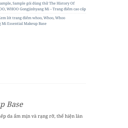
Sample
,
Sample gói dùng thử The History Of
OO
,
WHOO Gongjinhyang Mi – Trang điểm cao cấp
em lót trang điểm whoo
,
Whoo
,
Whoo
 Mi Essential Makeup Base
p Base
ếp da ẩm mịn và rạng rỡ, thể hiện làn