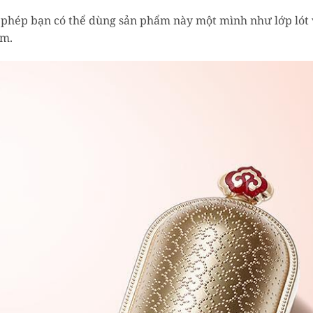
 phép bạn có thể dùng sản phẩm này một mình như lớp lót 
ểm.