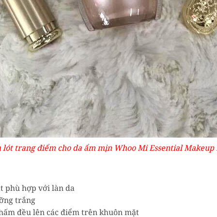
 lót trang điểm cho da ẩm mịn Whoo Mi Essential Makeup 
 phù hợp với làn da
ỡng trắng
hấm đều lên các điểm trên khuôn mặt