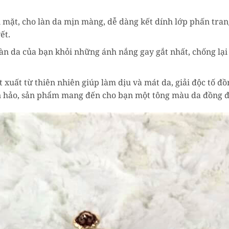
 mặt, cho làn da mịn màng, dễ dàng kết dính lớp phấn tra
ết.
àn da của bạn khỏi những ánh nắng gay gắt nhất, chống lại 
xuất từ thiên nhiên giúp làm dịu và mát da, giải độc tố đồ
n hảo, sản phẩm mang đến cho bạn một tông màu da đồng đ