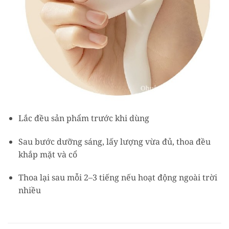
Lắc đều sản phẩm trước khi dùng
Sau bước dưỡng sáng, lấy lượng vừa đủ, thoa đều
khắp mặt và cổ
Thoa lại sau mỗi 2–3 tiếng nếu hoạt động ngoài trời
nhiều