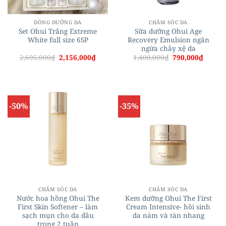
DÒNG DƯỠNG DA
CHĂM SÓC DA
Set Ohui Trắng Extreme
Sữa dưỡng Ohui Age
White full size 6SP
Recovery Emulsion ngăn
ngừa chảy xệ da
Giá
Giá
Giá
Giá
2,695,000
₫
2,156,000
₫
1,400,000
₫
790,000
₫
gốc
hiện
gốc
hiện
là:
tại
là:
tại
2,695,000₫.
là:
1,400,000₫.
là:
2,156,000₫.
790,00
-50%
-35%
CHĂM SÓC DA
CHĂM SÓC DA
Nước hoa hồng Ohui The
Kem dưỡng Ohui The First
First Skin Softener – làm
Cream Intensive- hồi sinh
sạch mụn cho da dầu
da nám và tàn nhang
trong 2 tuần