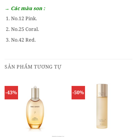
→ Các màu son :
No.12 Pink.
No.25 Coral.
No.42 Red.
SẢN PHẨM TƯƠNG TỰ
-43%
-50%