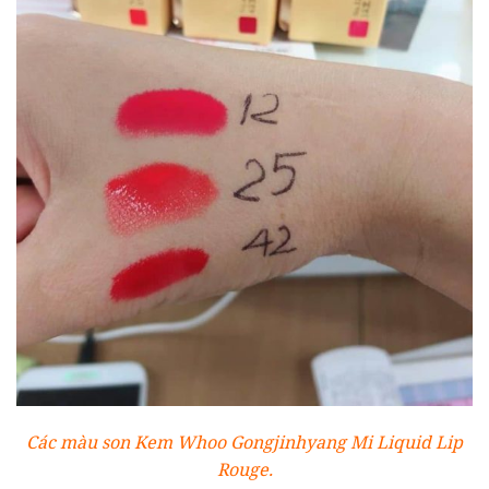
Các màu son Kem Whoo Gongjinhyang Mi Liquid Lip
Rouge.