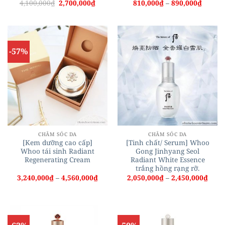
Giá
Giá
Khoản
4,100,000
₫
2,700,000
₫
810,000
₫
–
890,000
₫
gốc
hiện
giá:
là:
tại
từ
4,100,000₫.
là:
810,00
2,700,000₫.
đến
890,00
-57%
CHĂM SÓC DA
CHĂM SÓC DA
[Kem dưỡng cao cấp]
[Tinh chất/ Serum] Whoo
Whoo tái sinh Radiant
Gong Jinhyang Seol
Regenerating Cream
Radiant White Essence
trắng hồng rạng rỡ.
Khoảng
Khoả
3,240,000
₫
–
4,560,000
₫
2,050,000
₫
–
2,450,000
₫
giá:
giá:
từ
từ
3,240,000₫
2,050
đến
đến
4,560,000₫
2,450