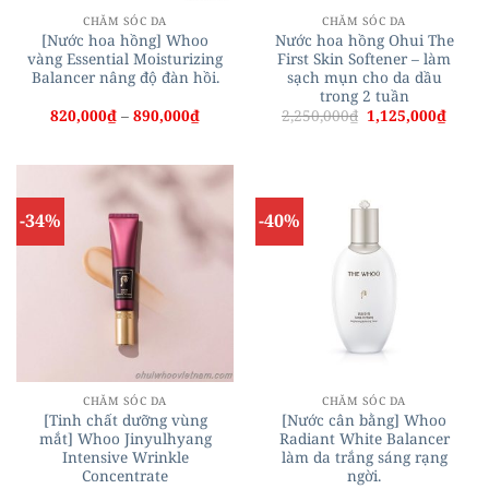
CHĂM SÓC DA
CHĂM SÓC DA
[Nước hoa hồng] Whoo
Nước hoa hồng Ohui The
vàng Essential Moisturizing
First Skin Softener – làm
Balancer nâng độ đàn hồi.
sạch mụn cho da dầu
trong 2 tuần
Khoảng
Giá
Giá
820,000
₫
–
890,000
₫
2,250,000
₫
1,125,000
₫
giá:
gốc
hiện
từ
là:
tại
820,000₫
2,250,000₫.
là:
đến
1,125,
890,000₫
-34%
-40%
CHĂM SÓC DA
CHĂM SÓC DA
[Tinh chất dưỡng vùng
[Nước cân bằng] Whoo
mắt] Whoo Jinyulhyang
Radiant White Balancer
Intensive Wrinkle
làm da trắng sáng rạng
Concentrate
ngời.