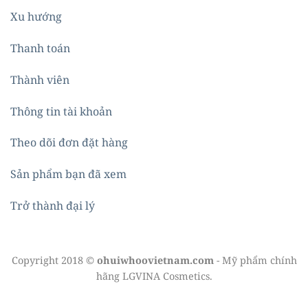
Xu hướng
Thanh toán
Thành viên
Thông tin tài khoản
Theo dõi đơn đặt hàng
Sản phẩm bạn đã xem
Trở thành đại lý
Copyright 2018 ©
ohuiwhoovietnam.com
- Mỹ phẩm chính
hãng LGVINA Cosmetics.