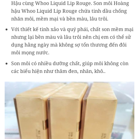
Hậu cùng Whoo Liquid Lip Rouge. Son môi Hoàng
hậu Whoo Liquid Lip Rouge chứa tinh dầu chống
nhăn môi, mềm mại và bền màu, lâu trôi.
Với thiết kế tinh xảo và quý phái, chất son mềm mại
nhưng lại bền màu và lâu trôi nên chị em có thể sử
dụng hằng ngày mà không sợ tổn thương đến đôi
môi mọng nước.
Son môi có nhiều dưỡng chất, giúp môi không còn
các biểu hiện như thâm đen, nhăn, khô..