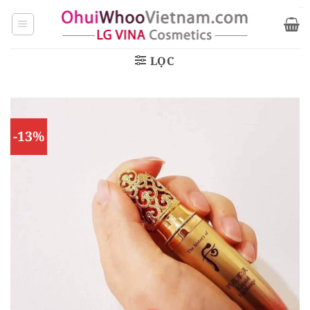
Bỏ
bandar togel
bandar togel
bandar togel
bandar togel
bandar togel
bandar togel
bandar togel
bandar togel
bandar togel
bandar togel
bandar togel
PAM4D
togel lotto
PAM4D
togel lotto
PAM4D
PAM4D
PAM4D
PAM4D
PAM4D
PAM4D
PAM4D
PAM4D
PAM4D
PAM4D
PAM4D
PAM4D
togel lotto
PAM4D
togel lotto
PAM4D
togel lotto
PAM4D
togel lotto
PAM4D
togel lotto
situs togel
situs togel
situs togel
situs togel
situs togel
situs togel
situs togel
situs togel
situs togel
situs togel
situs togel
situs togel
situs togel
situs togel
situs togel
situs togel
situs togel
situs togel
situs togel
qua
nội
dung
LỌC
-13%