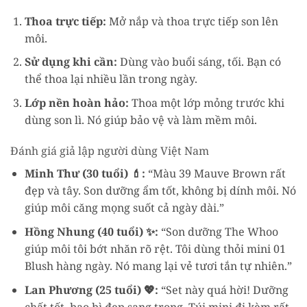
Thoa trực tiếp:
Mở nắp và thoa trực tiếp son lên
môi.
Sử dụng khi cần:
Dùng vào buổi sáng, tối. Bạn có
thể thoa lại nhiều lần trong ngày.
Lớp nền hoàn hảo:
Thoa một lớp mỏng trước khi
dùng son lì. Nó giúp bảo vệ và làm mềm môi.
Đánh giá giả lập người dùng Việt Nam
Minh Thư (30 tuổi) 💄:
“Màu 39 Mauve Brown rất
đẹp và tây. Son dưỡng ẩm tốt, không bị dính môi. Nó
giúp môi căng mọng suốt cả ngày dài.”
Hồng Nhung (40 tuổi) ✨:
“Son dưỡng The Whoo
giúp môi tôi bớt nhăn rõ rệt. Tôi dùng thỏi mini 01
Blush hàng ngày. Nó mang lại vẻ tươi tắn tự nhiên.”
Lan Phương (25 tuổi) 💖:
“Set này quá hời! Dưỡng
chất tốt, bao bì đẹp sang trọng. Túi mini đi kèm rất