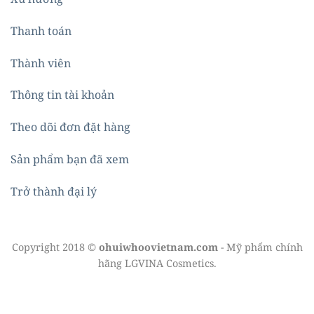
Thanh toán
Thành viên
Thông tin tài khoản
Theo dõi đơn đặt hàng
Sản phẩm bạn đã xem
Trở thành đại lý
Copyright 2018 ©
ohuiwhoovietnam.com
- Mỹ phẩm chính
hãng LGVINA Cosmetics.