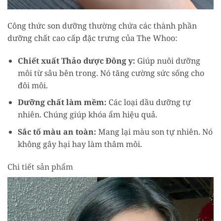
Công thức son dưỡng thường chứa các thành phần
dưỡng chất cao cấp đặc trưng của The Whoo:
Chiết xuất Thảo dược Đông y:
Giúp nuôi dưỡng
môi từ sâu bên trong. Nó tăng cường sức sống cho
đôi môi.
Dưỡng chất làm mềm:
Các loại dầu dưỡng tự
nhiên. Chúng giúp khóa ẩm hiệu quả.
Sắc tố màu an toàn:
Mang lại màu son tự nhiên. Nó
không gây hại hay làm thâm môi.
Chi tiết sản phẩm