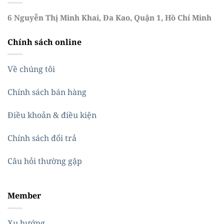
6 Nguyễn Thị Minh Khai, Đa Kao, Quận 1, Hồ Chí Minh
Chính sách online
Về chúng tôi
Chính sách bán hàng
Điều khoản & điều kiện
Chính sách đổi trả
Câu hỏi thường gặp
Member
Xu hướng