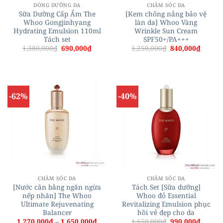
DÒNG DƯỠNG DA
CHĂM SÓC DA
Sữa Dưỡng Cấp Ẩm The
[Kem chống nắng bảo vệ
Whoo Gongjinhyang
làn da] Whoo Vàng
Hydrating Emulsion 110ml
Wrinkle Sun Cream
Tách set
SPF50+/PA+++
Giá
Giá
Giá
Giá
1,380,000
₫
690,000
₫
1,250,000
₫
840,000
₫
gốc
hiện
gốc
hiện
là:
tại
là:
tại
1,380,000₫.
là:
1,250,000₫.
là:
690,000₫.
840,00
-62%
-40%
CHĂM SÓC DA
CHĂM SÓC DA
[Nước cân bằng ngăn ngừa
Tách Set [Sữa dưỡng]
nếp nhăn] The Whoo
Whoo đỏ Essential
Ultimate Rejuvenating
Revitalizing Emulsion phục
Balancer
hồi vẻ đẹp cho da
Khoảng
Giá
Giá
1,270,000
₫
–
1,650,000
₫
1,650,000
₫
990,000
₫