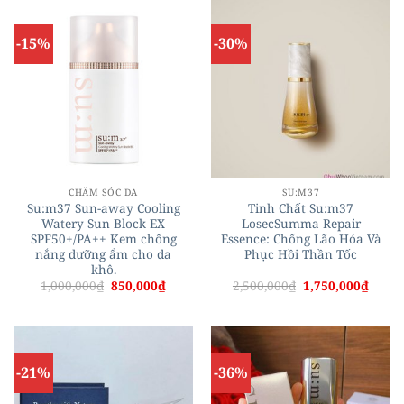
3,960,000₫.
680,000
-15%
-30%
CHĂM SÓC DA
SU:M37
Su:m37 Sun-away Cooling
Tinh Chất Su:m37
Watery Sun Block EX
LosecSumma Repair
SPF50+/PA++ Kem chống
Essence: Chống Lão Hóa Và
nắng dưỡng ẩm cho da
Phục Hồi Thần Tốc
khô.
Giá
Giá
Giá
Giá
1,000,000
₫
850,000
₫
2,500,000
₫
1,750,000
₫
gốc
hiện
gốc
hiện
là:
tại
là:
tại
1,000,000₫.
là:
2,500,000₫.
là:
850,000₫.
1,750,
-21%
-36%