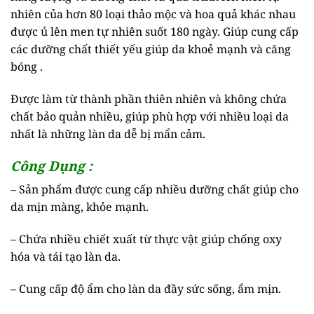
nhiên của hơn 80 loại thảo mộc và hoa quả khác nhau
được ủ lên men tự nhiên suốt 180 ngày. Giúp cung cấp
các dưỡng chất thiết yếu giúp da khoẻ mạnh và căng
bóng .
Được làm từ thành phần thiên nhiên và không chứa
chất bảo quản nhiều, giúp phù hợp với nhiều loại da
nhất là những làn da dễ bị mẩn cảm.
Công Dụng :
– Sản phẩm được cung cấp nhiều dưỡng chất giúp cho
da mịn màng, khỏe mạnh.
– Chứa nhiều chiết xuất từ thực vật giúp chống oxy
hóa và tái tạo làn da.
– Cung cấp độ ẩm cho làn da đầy sức sống, ẩm mịn.