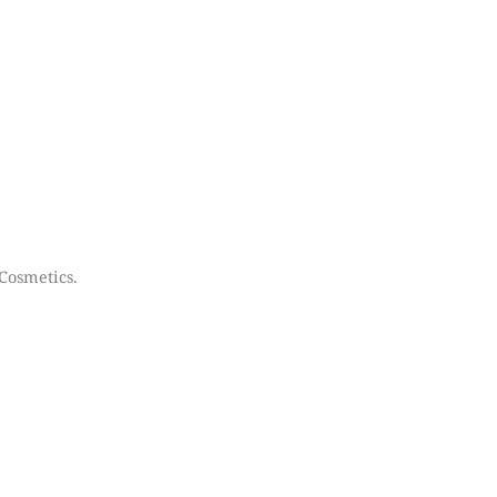
Cosmetics.