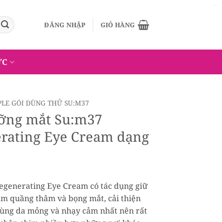
bandar togel
bandar togel
bandar togel
bandar togel
bandar togel
bandar togel
bandar togel
bandar togel
bandar togel
bandar togel
bandar togel
PAM4D
togel lotto
PAM4D
togel lotto
PAM4D
PAM4D
PAM4D
PAM4D
PAM4D
PAM4D
PAM4D
PAM4D
PAM4D
PAM4D
PAM4D
PAM4D
togel lotto
PAM4D
togel lotto
PAM4D
togel lotto
PAM4D
togel lotto
PAM4D
togel lotto
situs togel
situs togel
situs togel
situs togel
situs togel
situs togel
situs togel
situs togel
situs togel
situs togel
situs togel
situs togel
situs togel
situs togel
situs togel
situs togel
situs togel
situs togel
situs togel
ĐĂNG NHẬP
GIỎ HÀNG
ỨC
LE GÓI DÙNG THỬ SU:M37
ỡng mắt Su:m37
erating Eye Cream dạng
generating Eye Cream có tác dụng giữ
ảm quầng thâm và bọng mắt, cải thiện
vùng da mỏng và nhạy cảm nhất nên rất