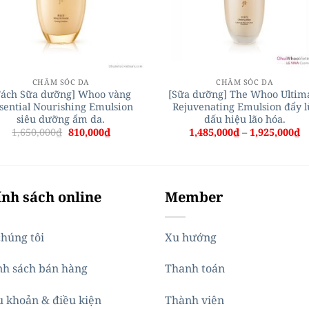
CHĂM SÓC DA
CHĂM SÓC DA
Tách Sữa dưỡng] Whoo vàng
[Sữa dưỡng] The Whoo Ultim
sential Nourishing Emulsion
Rejuvenating Emulsion đẩy l
siêu dưỡng ẩm da.
dấu hiệu lão hóa.
Giá
Giá
K
1,650,000
₫
810,000
₫
1,485,000
₫
–
1,925,000
₫
gốc
hiện
gi
là:
tại
t
1,650,000₫.
là:
1
810,000₫.
đ
1
ính sách online
Member
chúng tôi
Xu hướng
nh sách bán hàng
Thanh toán
u khoản & điều kiện
Thành viên