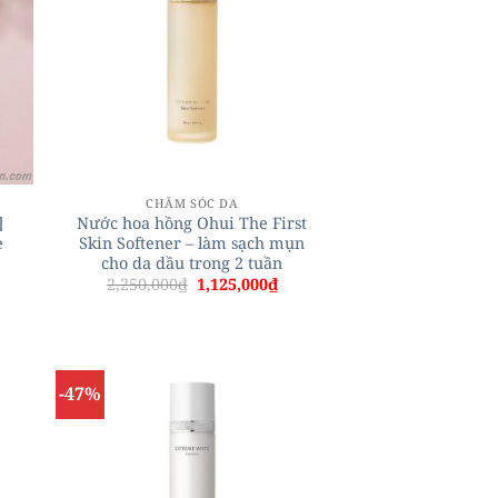
CHĂM SÓC DA
]
Nước hoa hồng Ohui The First
e
Skin Softener – làm sạch mụn
cho da dầu trong 2 tuần
á
Giá
Giá
2,250,000
₫
1,125,000
₫
ện
gốc
hiện
i
là:
tại
2,250,000₫.
là:
700,000₫.
1,125,000₫.
-47%