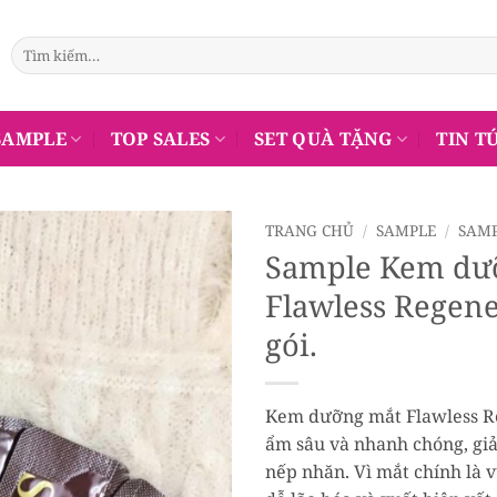
Tìm
kiếm:
SAMPLE
TOP SALES
SET QUÀ TẶNG
TIN T
TRANG CHỦ
/
SAMPLE
/
SAMP
Sample Kem dư
Flawless Regen
gói.
Kem dưỡng mắt Flawless Re
ẩm sâu và nhanh chóng, gi
nếp nhăn. Vì mắt chính là 