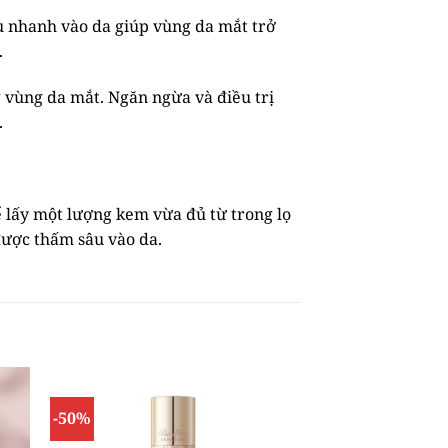
 nhanh vào da giúp vùng da mắt trở
.
g vùng da mắt. Ngăn ngừa và điều trị
.
 lấy một lượng kem vừa đủ từ trong lọ
được thấm sâu vào da.
-50%