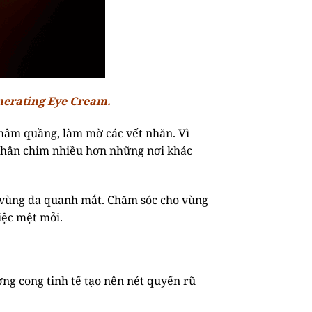
nerating Eye Cream.
thâm quầng, làm mờ các vết nhăn. Vì
 chân chim nhiều hơn những nơi khác
o vùng da quanh mắt. Chăm sóc cho vùng
iệc mệt mỏi.
ng cong tinh tế tạo nên nét quyến rũ