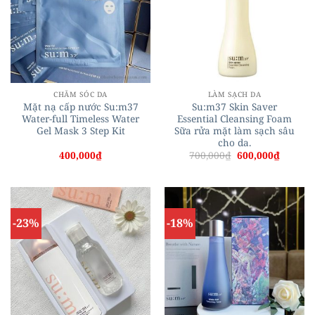
CHĂM SÓC DA
LÀM SẠCH DA
Mặt nạ cấp nước Su:m37
Su:m37 Skin Saver
Water-full Timeless Water
Essential Cleansing Foam
Gel Mask 3 Step Kit
Sữa rửa mặt làm sạch sâu
cho da.
Giá
Giá
400,000
₫
700,000
₫
600,000
₫
gốc
hiện
là:
tại
700,000₫.
là:
600,000
-23%
-18%