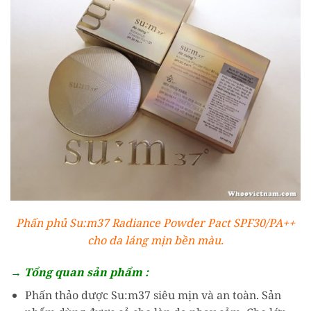
Phấn phủ Su:m37 Radiance Powder Pact SPF30/PA++
cho da láng mịn bền màu.
→ Tổng quan sản phẩm :
Phấn thảo dược Su:m37 siêu mịn và an toàn. Sản