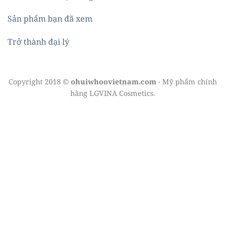
Sản phẩm bạn đã xem
Trở thành đại lý
Copyright 2018 ©
ohuiwhoovietnam.com
- Mỹ phẩm chính
hãng LGVINA Cosmetics.