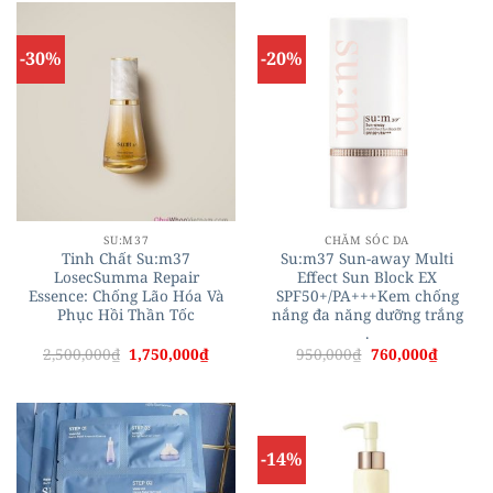
-30%
-20%
SU:M37
CHĂM SÓC DA
Tinh Chất Su:m37
Su:m37 Sun-away Multi
LosecSumma Repair
Effect Sun Block EX
Essence: Chống Lão Hóa Và
SPF50+/PA+++Kem chống
Phục Hồi Thần Tốc
nắng đa năng dưỡng trắng
.
Giá
Giá
Giá
Giá
2,500,000
₫
1,750,000
₫
950,000
₫
760,000
₫
gốc
hiện
gốc
hiện
là:
tại
là:
tại
2,500,000₫.
là:
950,000₫.
là:
1,750,000₫.
760,000
-14%