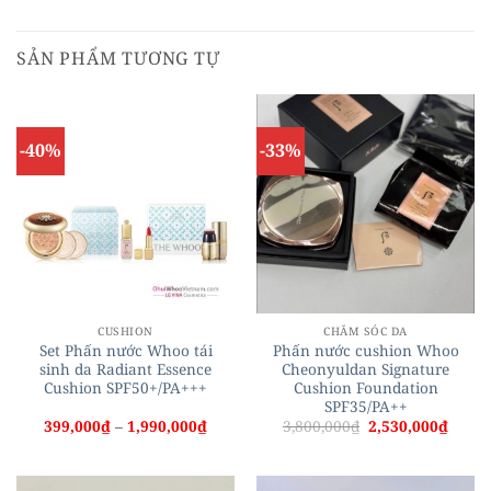
SẢN PHẨM TƯƠNG TỰ
-40%
-33%
CUSHION
CHĂM SÓC DA
Set Phấn nước Whoo tái
Phấn nước cushion Whoo
sinh da Radiant Essence
Cheonyuldan Signature
Cushion SPF50+/PA+++
Cushion Foundation
SPF35/PA++
Khoảng
Giá
Giá
399,000
₫
–
1,990,000
₫
3,800,000
₫
2,530,000
₫
giá:
gốc
hiện
từ
là:
tại
399,000₫
3,800,000₫.
là:
đến
2,530,