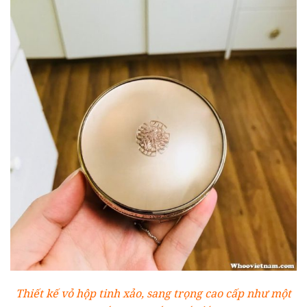
Thiết kế vỏ hộp tinh xảo, sang trọng cao cấp như một