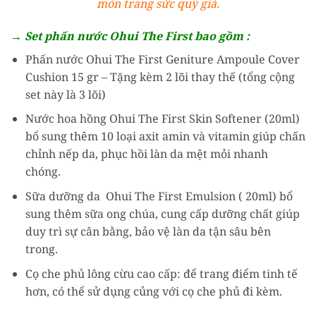
món trang sức quý giá.
→ Set phấn nước Ohui The First bao gồm :
Phấn nước Ohui The First Geniture Ampoule Cover
Cushion 15 gr – Tặng kèm 2 lõi thay thế (tổng cộng
set này là 3 lõi)
Nước hoa hồng Ohui The First Skin Softener (20ml)
bổ sung thêm 10 loại axit amin và vitamin giúp chấn
chỉnh nếp da, phục hồi làn da mệt mỏi nhanh
chóng.
Sữa dưỡng da Ohui The First Emulsion ( 20ml) bổ
sung thêm sữa ong chúa, cung cấp dưỡng chất giúp
duy trì sự cân bằng, bảo vệ làn da tận sâu bên
trong.
Cọ che phủ lông cừu cao cấp: để trang điểm tinh tế
hơn, có thể sử dụng củng với cọ che phủ đi kèm.