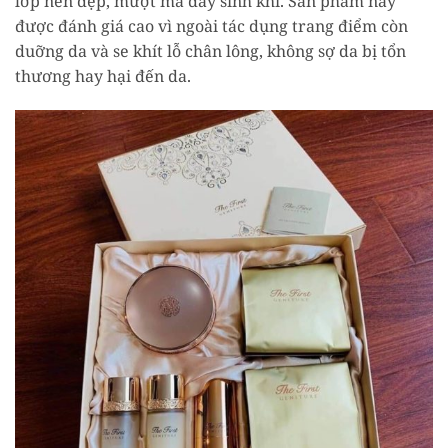
lớp nền đẹp, mượt mà đầy sinh khí. Sản phẩm này
được đánh giá cao vì ngoài tác dụng trang điểm còn
duỡng da và se khít lỗ chân lông, không sợ da bị tổn
thương hay hại đến da.