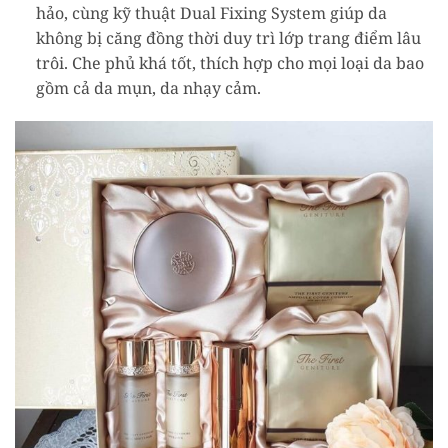
hảo, cùng kỹ thuật Dual Fixing System giúp da
không bị căng đồng thời duy trì lớp trang điểm lâu
trôi. Che phủ khá tốt, thích hợp cho mọi loại da bao
gồm cả da mụn, da nhạy cảm.