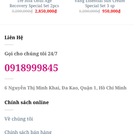
Trẻ Hóa Ohui Age
vàng Essential Sun Cream
Recovery Special Set 2pcs
Special Set 3 sp
Giá
Giá
Giá
Giá
3,200,000
₫
2,850,000
₫
1,200,000
₫
950,000
₫
gốc
hiện
gốc
hiện
là:
tại
là:
tại
3,200,000₫.
là:
1,200,000₫.
là:
2,850,000₫.
950,00
Liên Hệ
Gọi cho chúng tôi 24/7
0918999845
6 Nguyễn Thị Minh Khai, Đa Kao, Quận 1, Hồ Chí Minh
Chính sách online
Về chúng tôi
Chính sách bán hàng