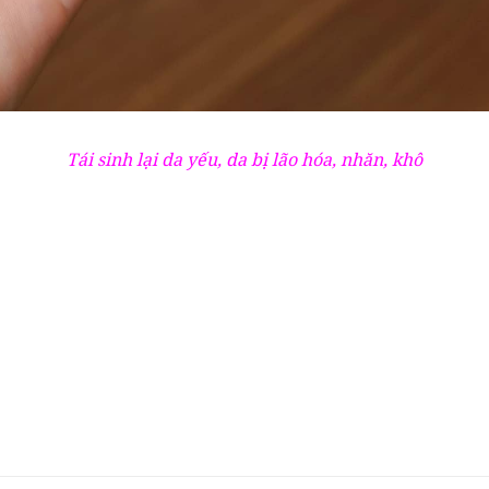
Tái sinh lại da yếu, da bị lão hóa, nhăn, khô