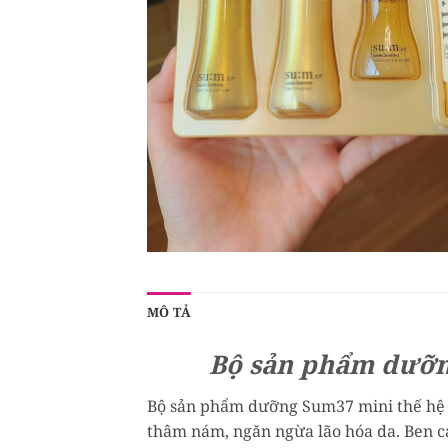
MÔ TẢ
Bộ sản phẩm dưỡn
Bộ sản phẩm dưỡng Sum37 mini thế hệ m
thâm nám, ngăn ngừa lão hóa da. Ben c