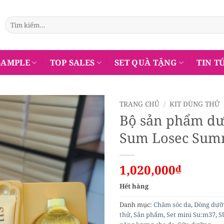
Tìm
kiếm:
SAMPLE
TOP SALES
SET QUÀ TẶNG
TIN T
TRANG CHỦ
/
KIT DÙNG THỬ
Bộ sản phẩm dư
Sum Losec Summ
1,020,000
₫
Hết hàng
Danh mục:
Chăm sóc da
,
Dòng dưỡ
thử
,
Sản phẩm
,
Set mini Su:m37
,
S