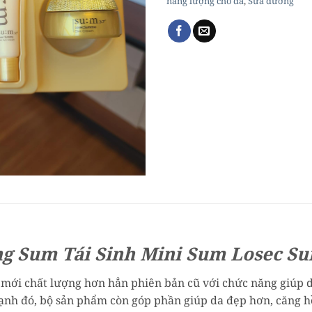
năng lượng cho da
,
Sữa dưỡng
g Sum Tái Sinh Mini Sum Losec Su
ới chất lượng hơn hẳn phiên bản cũ với chức năng giúp da
ạnh đó, bộ sản phẩm còn góp phần giúp da đẹp hơn, căng 