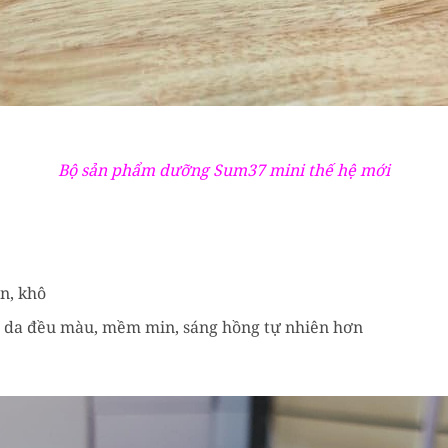
Bộ sản phẩm dưỡng Sum37 mini thế hệ mới
ăn, khô
úp da đều màu, mềm min, sáng hồng tự nhiên hơn