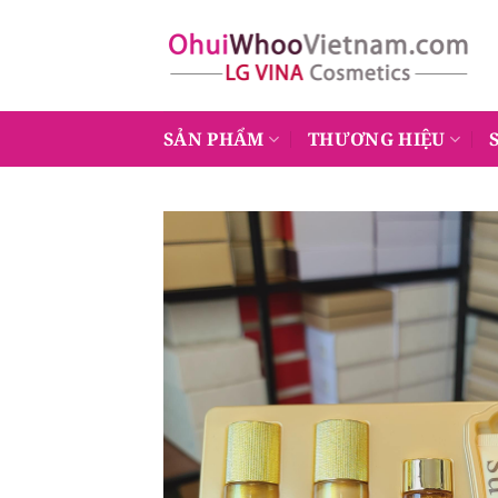
Bỏ
qua
nội
dung
SẢN PHẨM
THƯƠNG HIỆU