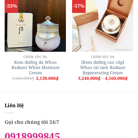
-33%
-57%
CHĂM SÓC DA
CHĂM SÓC DA
Kem dưỡng da Whoo
[Kem dưỡng cao cấp]
Radiant White Moisture
Whoo tái sinh Radiant
Cream
Regenerating Cream
Giá
Giá
Khoả
3,200,000
₫
2,130,000
₫
3,240,000
₫
–
4,560,000
₫
gốc
hiện
giá:
là:
tại
từ
3,200,000₫.
là:
3,240
2,130,000₫.
đến
4,560
Liên Hệ
Gọi cho chúng tôi 24/7
0918999845