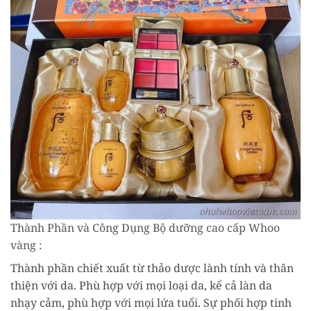
Thành Phần và Công Dụng Bộ dưỡng cao cấp Whoo
vàng :
Thành phần chiết xuất từ thảo dược lành tính và thân
thiện với da. Phù hợp với mọi loại da, kể cả làn da
nhạy cảm, phù hợp với mọi lứa tuổi. Sự phối hợp tinh