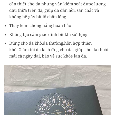
cần thiết cho da nhưng vẫn kiểm soát được lượng
dầu thừa trên da, giúp da đàn hồi, săn chắc và
không hề gây bít lỗ chân lông.
Thay kem chống nắng hoàn hảo
Không tạo cảm giác dính bít khi sử dụng.
Dùng cho da khô,da thường,hỗn hợp thiên
khô. Giảm tối da kích ứng cho da, giúp cho da thoải
mái cả ngày dài, bảo vệ sức khỏe làn da.