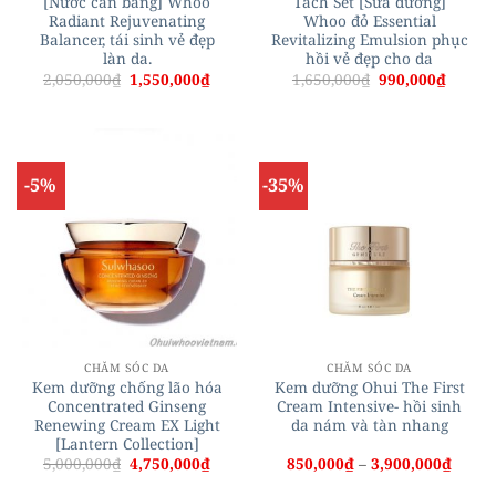
[Nước cân bằng] Whoo
Tách Set [Sữa dưỡng]
Radiant Rejuvenating
Whoo đỏ Essential
Balancer, tái sinh vẻ đẹp
Revitalizing Emulsion phục
làn da.
hồi vẻ đẹp cho da
Giá
Giá
Giá
Giá
2,050,000
₫
1,550,000
₫
1,650,000
₫
990,000
₫
gốc
hiện
gốc
hiện
là:
tại
là:
tại
2,050,000₫.
là:
1,650,000₫.
là:
1,550,000₫.
990,00
-5%
-35%
CHĂM SÓC DA
CHĂM SÓC DA
Kem dưỡng chống lão hóa
Kem dưỡng Ohui The First
Concentrated Ginseng
Cream Intensive- hồi sinh
Renewing Cream EX Light
da nám và tàn nhang
[Lantern Collection]
Giá
Giá
Khoả
5,000,000
₫
4,750,000
₫
850,000
₫
–
3,900,000
₫
gốc
hiện
giá:
là:
tại
từ