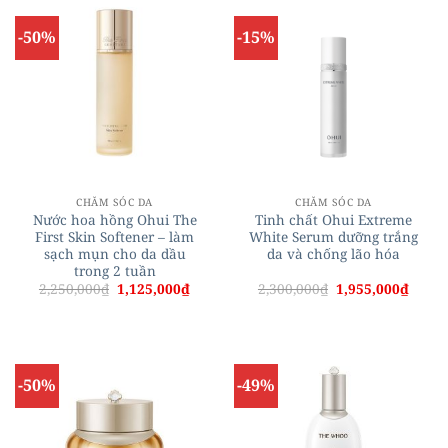
-50%
-15%
CHĂM SÓC DA
CHĂM SÓC DA
Nước hoa hồng Ohui The
Tinh chất Ohui Extreme
First Skin Softener – làm
White Serum dưỡng trắng
sạch mụn cho da dầu
da và chống lão hóa
trong 2 tuần
Giá
Giá
Giá
Giá
2,250,000
₫
1,125,000
₫
2,300,000
₫
1,955,000
₫
gốc
hiện
gốc
hiện
là:
tại
là:
tại
2,250,000₫.
là:
2,300,000₫.
là:
1,125,000₫.
1,955,
-50%
-49%