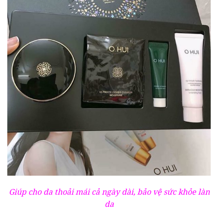
Giúp cho da thoải mái cả ngày dài, bảo vệ sức khỏe làn
da