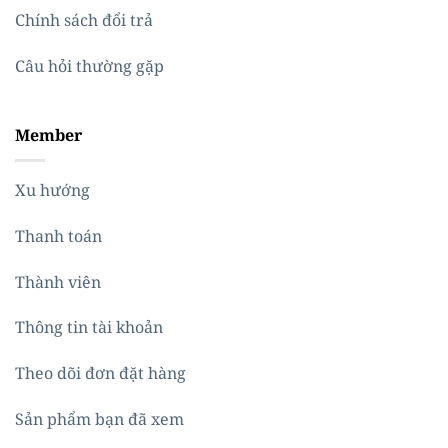
Chính sách đổi trả
Câu hỏi thường gặp
Member
Xu hướng
Thanh toán
Thành viên
Thông tin tài khoản
Theo dõi đơn đặt hàng
Sản phẩm bạn đã xem