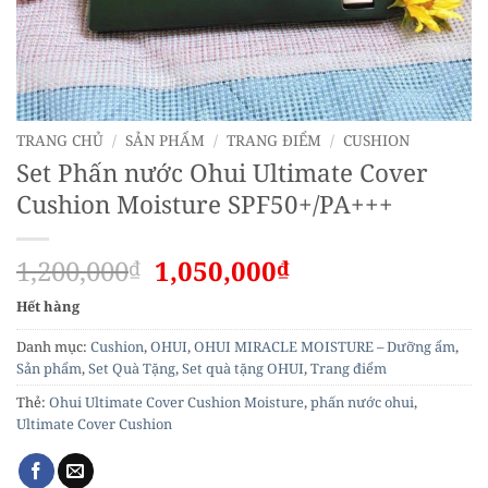
TRANG CHỦ
/
SẢN PHẨM
/
TRANG ĐIỂM
/
CUSHION
Set Phấn nước Ohui Ultimate Cover
Cushion Moisture SPF50+/PA+++
Giá
Giá
1,200,000
1,050,000
₫
₫
gốc
hiện
Hết hàng
là:
tại
1,200,000₫.
là:
Danh mục:
Cushion
,
OHUI
,
OHUI MIRACLE MOISTURE – Dưỡng ẩm
,
1,050,000₫.
Sản phẩm
,
Set Quà Tặng
,
Set quà tặng OHUI
,
Trang điểm
Thẻ:
Ohui Ultimate Cover Cushion Moisture
,
phấn nước ohui
,
Ultimate Cover Cushion