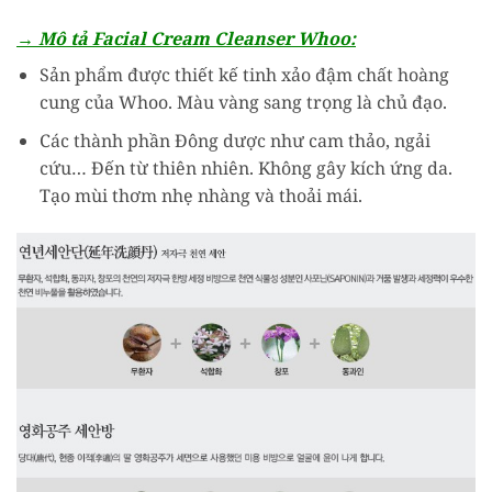
→ Mô tả Facial Cream Cleanser Whoo:
Sản phẩm được thiết kế tinh xảo đậm chất hoàng
cung của Whoo. Màu vàng sang trọng là chủ đạo.
Các thành phần Đông dược như cam thảo, ngải
cứu… Đến từ thiên nhiên. Không gây kích ứng da.
Tạo mùi thơm nhẹ nhàng và thoải mái.