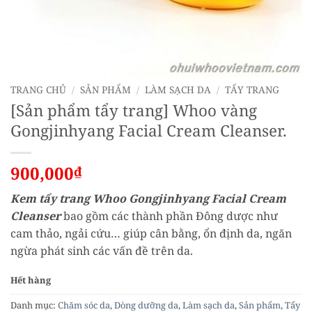
TRANG CHỦ
/
SẢN PHẨM
/
LÀM SẠCH DA
/
TẨY TRANG
[Sản phẩm tẩy trang] Whoo vàng
Gongjinhyang Facial Cream Cleanser.
900,000
₫
Kem tẩy trang Whoo Gongjinhyang Facial Cream
Cleanser
bao gồm các thành phần Đông dược như
cam thảo, ngải cứu… giúp cân bằng, ổn định da, ngăn
ngừa phát sinh các vấn đề trên da.
Hết hàng
Danh mục:
Chăm sóc da
,
Dòng dưỡng da
,
Làm sạch da
,
Sản phẩm
,
Tẩy