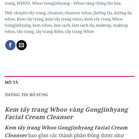
trang
,
WHOO
,
Whoo Gongjinhyang – Whoo vàng chống lão hóa
Thẻ:
chuyên tẩy trang
,
cleanser
,
cleanser whoo
,
Dưỡng Da
,
dưỡng da
whoo
,
Kem tẩy trang
,
kem tẩy trang whoo
,
Kem tẩy trang Whoo
Gongjinhyang
,
kem whoo
,
làm sạch
,
làm sạch da
,
makeup
,
makeup
whoo
,
tẩy trang
,
tẩy trang điểm
,
tẩy trang Whoo
MÔ TẢ
THÔNG TIN BỔ SUNG
Kem tẩy trang Whoo vàng Gongjinhyang
Facial Cream Cleanser
Kem tẩy trang Whoo Gongjinhyang Facial Cream
Cleanser
bao gồm các thành phần Đông dược như