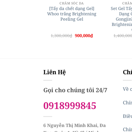
CHĂM SÓC DA
CHĂM
[Tẩy da chết dạng Gel]
Set Gel Tẩ
Whoo trắng Brightening
Dạng 
Peeling Gel
Gongjin
Brighten
Giá
Giá
1,300,000
₫
900,000
₫
1,400,00
gốc
hiện
là:
tại
1,300,000₫.
là:
900,000₫.
Liên Hệ
Ch
Về 
Gọi cho chúng tôi 24/7
0918999845
Chí
Điề
6 Nguyễn Thị Minh Khai, Đa
Chín