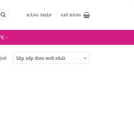
bandar togel
bandar togel
bandar togel
bandar togel
bandar togel
bandar togel
bandar togel
bandar togel
bandar togel
bandar togel
bandar togel
PAM4D
togel lotto
PAM4D
togel lotto
PAM4D
PAM4D
PAM4D
PAM4D
PAM4D
PAM4D
PAM4D
PAM4D
PAM4D
PAM4D
PAM4D
PAM4D
togel lotto
PAM4D
togel lotto
PAM4D
togel lotto
PAM4D
togel lotto
PAM4D
togel lotto
situs togel
situs togel
situs togel
situs togel
situs togel
situs togel
situs togel
situs togel
situs togel
situs togel
situs togel
situs togel
situs togel
situs togel
situs togel
situs togel
situs togel
situs togel
situs togel
ĐĂNG NHẬP
GIỎ HÀNG
ỨC
Đã
quả
sắp
xếp
theo
mới
nhất