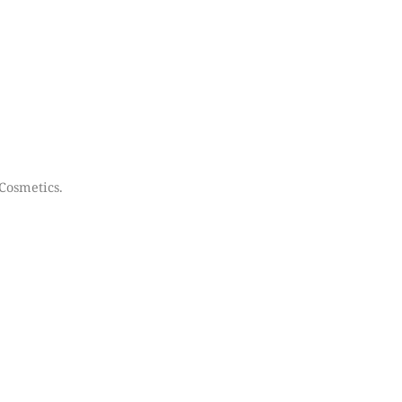
Cosmetics.