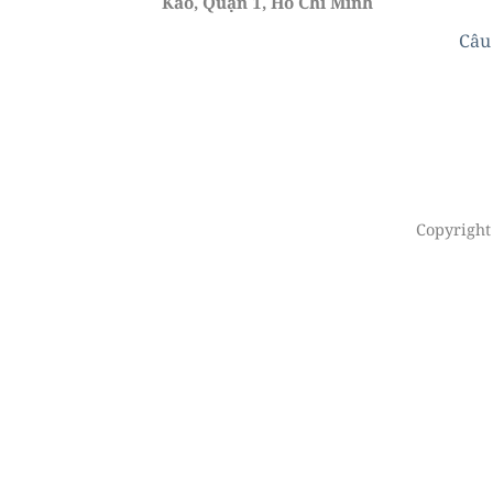
Kao, Quận 1, Hồ Chí Minh
Câu 
Copyright