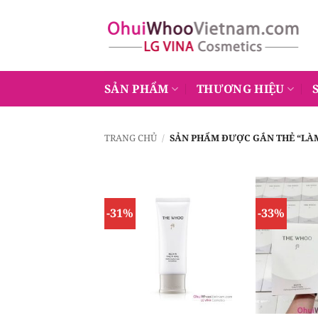
Bỏ
qua
nội
dung
SẢN PHẨM
THƯƠNG HIỆU
TRANG CHỦ
/
SẢN PHẨM ĐƯỢC GẮN THẺ “LÀM
-31%
-33%