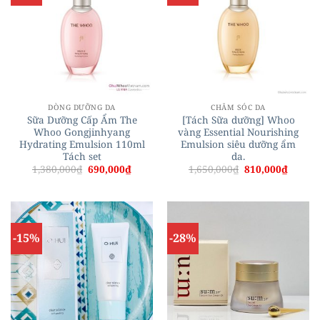
DÒNG DƯỠNG DA
CHĂM SÓC DA
Sữa Dưỡng Cấp Ẩm The
[Tách Sữa dưỡng] Whoo
Whoo Gongjinhyang
vàng Essential Nourishing
Hydrating Emulsion 110ml
Emulsion siêu dưỡng ẩm
Tách set
da.
Giá
Giá
Giá
Giá
1,380,000
₫
690,000
₫
1,650,000
₫
810,000
₫
gốc
hiện
gốc
hiện
là:
tại
là:
tại
1,380,000₫.
là:
1,650,000₫.
là:
690,000₫.
810,00
-15%
-28%