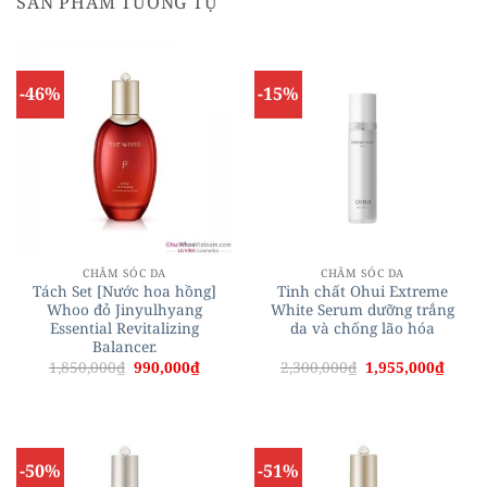
SẢN PHẨM TƯƠNG TỰ
-46%
-15%
CHĂM SÓC DA
CHĂM SÓC DA
Tách Set [Nước hoa hồng]
Tinh chất Ohui Extreme
Whoo đỏ Jinyulhyang
White Serum dưỡng trắng
Essential Revitalizing
da và chống lão hóa
Balancer.
Giá
Giá
Giá
Giá
1,850,000
₫
990,000
₫
2,300,000
₫
1,955,000
₫
gốc
hiện
gốc
hiện
là:
tại
là:
tại
1,850,000₫.
là:
2,300,000₫.
là:
990,000₫.
1,955,
-50%
-51%