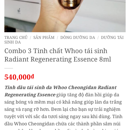
TRANG CHỦ
/
SẢN PHẨM
/
DÒNG DƯỠNG DA
/
DƯỠNG TÁI
SINH DA
Combo 3 Tinh chất Whoo tái sinh
Radiant Regenerating Essence 8ml
540,000
₫
Tinh dầu tái sinh da Whoo Cheongidan Radiant
Regenerating Essence
giúp tăng độ đàn hồi giúp da
sáng bóng và mềm mại có khả năng giúp làn da trắng
sáng và rạng rỡ hơn. Đem lại cho bạn sự trải nghiệm
tuyệt vời với sắc da tươi sáng ngay sau khi dùng. Tinh
dầu Whoo Cheongidan chứa các thành phần sâm núi