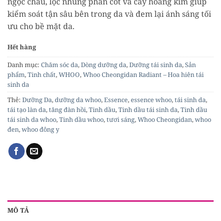
ngọc châu, lộc nhung phần cốt và cây hoàng kim giúp
kiểm soát tận sâu bên trong da và đem lại ánh sáng tối
ưu cho bề mặt da.
Hết hàng
Danh mục:
Chăm sóc da
,
Dòng dưỡng da
,
Dưỡng tái sinh da
,
Sản
phẩm
,
Tinh chất
,
WHOO
,
Whoo Cheongidan Radiant – Hoa hiên tái
sinh da
Thẻ:
Dưỡng Da
,
dưỡng da whoo
,
Essence
,
essence whoo
,
tái sinh da
,
tái tạo làn da
,
tăng đàn hồi
,
Tinh dầu
,
Tinh dầu tái sinh da
,
Tinh dầu
tái sinh da whoo
,
Tinh dầu whoo
,
tươi sáng
,
Whoo Cheongidan
,
whoo
đen
,
whoo đông y
MÔ TẢ