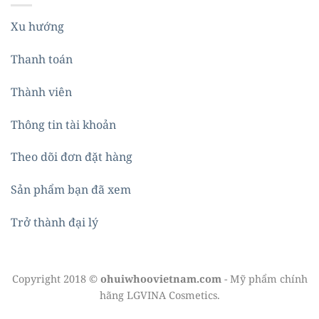
Xu hướng
Thanh toán
Thành viên
Thông tin tài khoản
Theo dõi đơn đặt hàng
Sản phẩm bạn đã xem
Trở thành đại lý
Copyright 2018 ©
ohuiwhoovietnam.com
- Mỹ phẩm chính
hãng LGVINA Cosmetics.