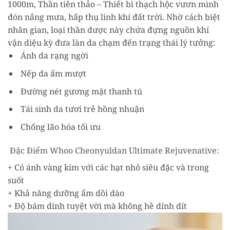
1000m, Thần tiên thảo – Thiết bì thạch hộc vươn mình
đón nắng mưa, hấp thụ linh khí đất trời. Nhờ cách biệt
nhân gian, loại thần dược này chứa đựng nguồn khí
vận diệu kỳ đưa làn da chạm đến trạng thái lý tưởng:
Ánh da rạng ngời
Nếp da ẩm mượt
Đường nét gương mặt thanh tú
Tái sinh da tươi trẻ hồng nhuận
Chống lão hóa tối ưu
Đặc Điểm Whoo Cheonyuldan Ultimate Rejuvenative:
+ Có ánh vàng kim với các hạt nhỏ siêu đặc và trong
suốt
+ Khả năng dưỡng ẩm dồi dào
+ Độ bám dính tuyệt vời mà không hề dính dít