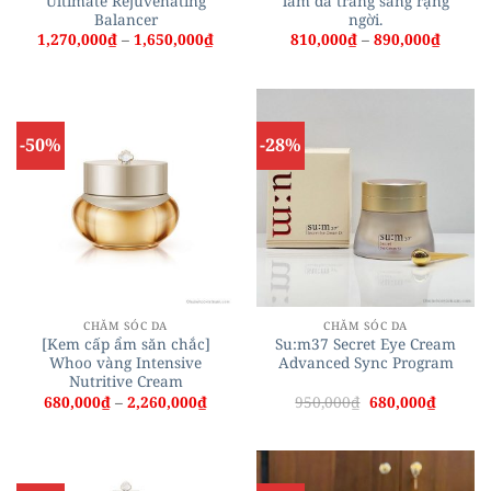
Ultimate Rejuvenating
làm da trắng sáng rạng
Balancer
ngời.
Khoảng
Khoản
1,270,000
₫
–
1,650,000
₫
810,000
₫
–
890,000
₫
giá:
giá:
từ
từ
1,270,000₫
810,00
đến
đến
1,650,000₫
890,00
-50%
-28%
CHĂM SÓC DA
CHĂM SÓC DA
[Kem cấp ẩm săn chắc]
Su:m37 Secret Eye Cream
Whoo vàng Intensive
Advanced Sync Program
Nutritive Cream
Khoảng
Giá
Giá
680,000
₫
–
2,260,000
₫
950,000
₫
680,000
₫
giá:
gốc
hiện
từ
là:
tại
680,000₫
950,000₫.
là:
đến
680,000
2,260,000₫