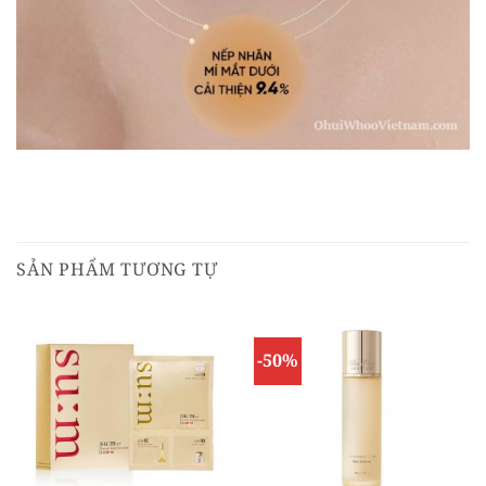
SẢN PHẨM TƯƠNG TỰ
-50%