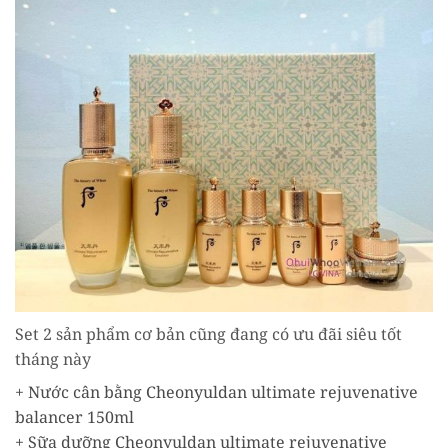
Set 2 sản phẩm cơ bản cũng đang có ưu đãi siêu tốt
tháng này
+ Nước cân bằng Cheonyuldan ultimate rejuvenative
balancer 150ml
+ Sữa dưỡng Cheonyuldan ultimate rejuvenative