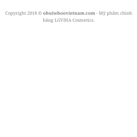
Copyright 2018 ©
ohuiwhoovietnam.com
- Mỹ phẩm chính
hãng LGVINA Cosmetics.