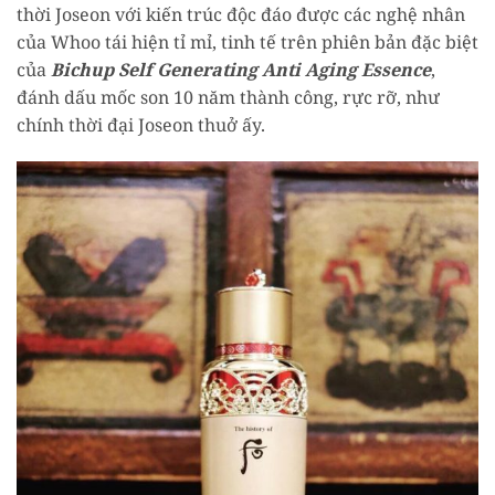
thời Joseon với kiến trúc độc đáo được các nghệ nhân
của Whoo tái hiện tỉ mỉ, tinh tế trên phiên bản đặc biệt
của
Bichup Self Generating Anti Aging Essence
,
đánh dấu mốc son 10 năm thành công, rực rỡ, như
chính thời đại Joseon thuở ấy.