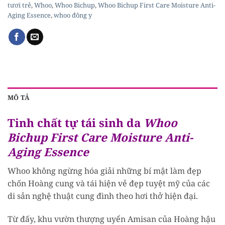
tươi trẻ
,
Whoo
,
Whoo Bichup
,
Whoo Bichup First Care Moisture Anti-
Aging Essence
,
whoo đông y
MÔ TẢ
Tinh chất tự tái sinh da
Whoo
Bichup First Care Moisture Anti-
Aging Essence
Whoo không ngừng hóa giải những bí mật làm đẹp
chốn Hoàng cung và tái hiện vẻ đẹp tuyệt mỹ của các
di sản nghệ thuật cung đình theo hơi thở hiện đại.
Từ đấy, khu vườn thượng uyển Amisan của Hoàng hậu