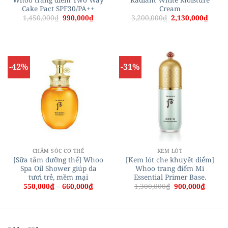
Cake Pact SPF30/PA++
Cream
Giá
Giá
Giá
Giá
1,450,000
₫
990,000
₫
3,200,000
₫
2,130,000
₫
gốc
hiện
gốc
hiện
là:
tại
là:
tại
1,450,000₫.
là:
3,200,000₫.
là:
990,000₫.
2,130,
-42%
-31%
CHĂM SÓC CƠ THỂ
KEM LÓT
[Sữa tắm dưỡng thể] Whoo
[Kem lót che khuyết điểm]
Spa Oil Shower giúp da
Whoo trang điểm Mi
tươi trẻ, mềm mại
Essential Primer Base.
Khoảng
Giá
Giá
550,000
₫
–
660,000
₫
1,300,000
₫
900,000
₫
giá:
gốc
hiện
từ
là:
tại
550,000₫
1,300,000₫.
là:
đến
900,00
660,000₫