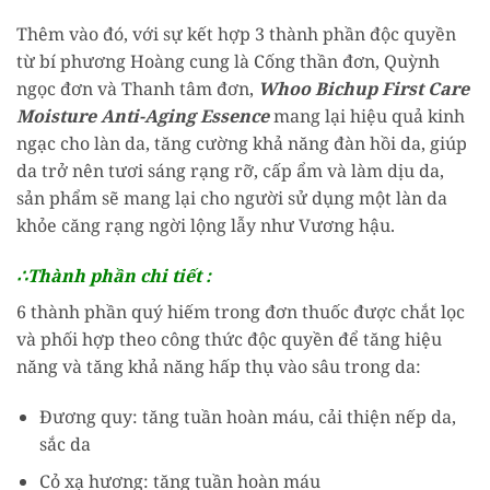
Thêm vào đó, với sự kết hợp 3 thành phần độc quyền
từ bí phương Hoàng cung là Cống thần đơn, Quỳnh
ngọc đơn và Thanh tâm đơn,
Whoo Bichup First Care
Moisture Anti-Aging Essence
mang lại hiệu quả kinh
ngạc cho làn da, tăng cường khả năng đàn hồi da, giúp
da trở nên tươi sáng rạng rỡ, cấp ẩm và làm dịu da,
sản phẩm sẽ mang lại cho người sử dụng một làn da
khỏe căng rạng ngời lộng lẫy như Vương hậu.
∴Thành phần chi tiết :
6 thành phần quý hiếm trong đơn thuốc được chắt lọc
và phối hợp theo công thức độc quyền để tăng hiệu
năng và tăng khả năng hấp thụ vào sâu trong da:
Đương quy: tăng tuần hoàn máu, cải thiện nếp da,
sắc da
Cỏ xạ hương: tăng tuần hoàn máu