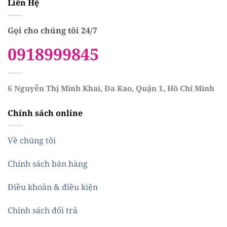
Liên Hệ
Gọi cho chúng tôi 24/7
0918999845
6 Nguyễn Thị Minh Khai, Đa Kao, Quận 1, Hồ Chí Minh
Chính sách online
Về chúng tôi
Chính sách bán hàng
Điều khoản & điều kiện
Chính sách đổi trả