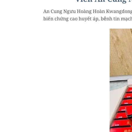
An Cung Ngưu Hoàng Hoàn Kwangdong là ba
biến chứng cao huyết áp, bệnh tin mạch