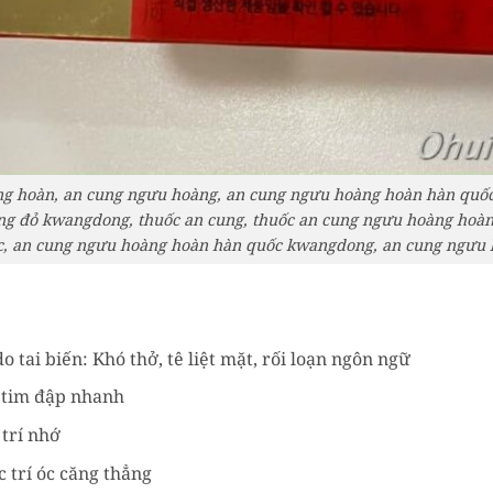
g hoàn, an cung ngưu hoàng, an cung ngưu hoàng hoàn hàn quốc
ông đỏ kwangdong, thuốc an cung, thuốc an cung ngưu hoàng hoàn
, an cung ngưu hoàng hoàn hàn quốc kwangdong, an cung ngưu
 tai biến: Khó thở, tê liệt mặt, rối loạn ngôn ngữ
, tim đập nhanh
 trí nhớ
 trí óc căng thẳng