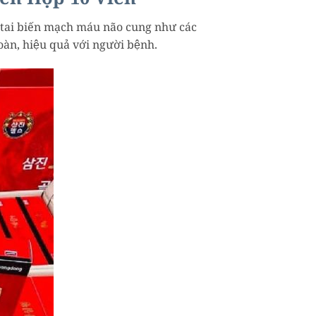
ai biến mạch máu não cung như các
̀n, hiệu quả với người bệnh.