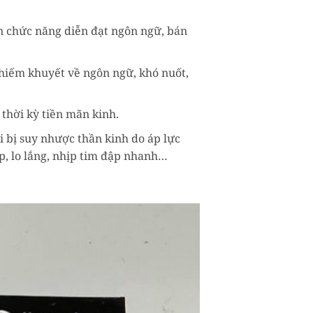
ạn chức năng diễn đạt ngôn ngữ, bán
 khiếm khuyết về ngôn ngữ, khó nuốt,
thời kỳ tiền mãn kinh.
 bị suy nhược thần kinh do áp lực
ộp, lo lắng, nhịp tim đập nhanh…