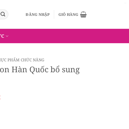
bandar togel
bandar togel
bandar togel
bandar togel
bandar togel
bandar togel
bandar togel
bandar togel
bandar togel
bandar togel
bandar togel
PAM4D
togel lotto
PAM4D
togel lotto
PAM4D
PAM4D
PAM4D
PAM4D
PAM4D
PAM4D
PAM4D
PAM4D
PAM4D
PAM4D
PAM4D
PAM4D
togel lotto
PAM4D
togel lotto
PAM4D
togel lotto
PAM4D
togel lotto
PAM4D
togel lotto
situs togel
situs togel
situs togel
situs togel
situs togel
situs togel
situs togel
situs togel
situs togel
situs togel
situs togel
situs togel
situs togel
situs togel
situs togel
situs togel
situs togel
situs togel
situs togel
ĐĂNG NHẬP
GIỎ HÀNG
ỨC
HỰC PHẨM CHỨC NĂNG
on Hàn Quốc bổ sung
Giá
₫
hiện
tại
.
là:
550,000₫.