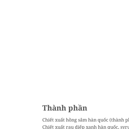
Thành phần
Chiết xuất hồng sâm hàn quốc (thành 
Chiết xuất rau diếp xanh hàn quốc, sy