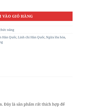
 bổ sung năng lượng số lượng
 VÀO GIỎ HÀNG
chức năng
n Hàn Quốc
,
Linh chi Hàn Quốc
,
Ngừa lõa hóa
,
ng
m. Đây là sản phẩm rất thích hợp để