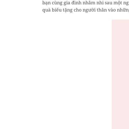
bạn cùng gia đình nhâm nhi sau một ng
quà biếu tặng cho người thân vào những