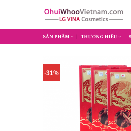
Bỏ
qua
nội
dung
SẢN PHẨM
THƯƠNG HIỆU
-31%