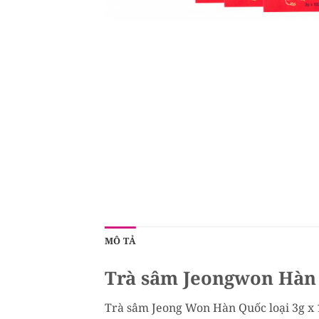
MÔ TẢ
Trà sâm Jeongwon Hàn
Trà sâm Jeong Won Hàn Quốc loại 3g x 1