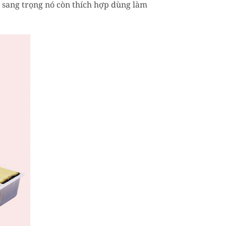
 sang trọng nó còn thích hợp dùng làm