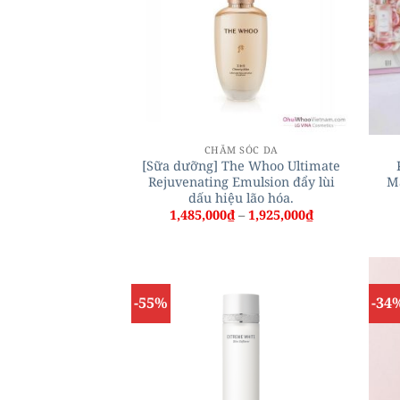
CHĂM SÓC DA
[Sữa dưỡng] The Whoo Ultimate
Rejuvenating Emulsion đẩy lùi
M
dấu hiệu lão hóa.
Khoảng
1,485,000
₫
–
1,925,000
₫
giá:
từ
1,485,000₫
đến
1,925,000₫
-55%
-34