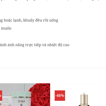
ng hoặc lạnh, khuấy đều rồi uống
u muốn
ánh ánh nắng trực tiếp và nhiệt độ cao
%
-46%