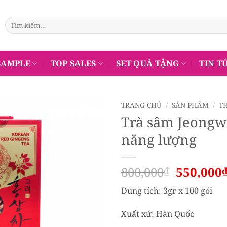
Tìm
kiếm:
SAMPLE
TOP SALES
SET QUÀ TẶNG
TIN T
TRANG CHỦ
/
SẢN PHẨM
/
T
Trà sâm Jeongw
năng lượng
Giá
800,000
550,000
₫
gốc
Dung tích: 3gr x 100 gói
là:
800,000₫
Xuất xứ: Hàn Quốc