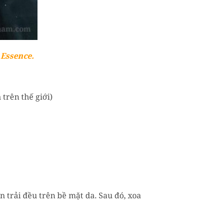
Essence.
trên thế giới)
 trải đều trên bề mặt da. Sau đó, xoa