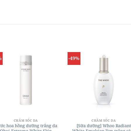
%
-49%
CHĂM SÓC DA
CHĂM SÓC DA
ớc hoa hồng dưỡng trắng da
[Sữa dưỡng] Whoo Radiant
Ohui Extreme White Skin
White Emulsion làm trắng sá