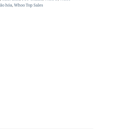
ão hóa
,
Whoo Top Sales