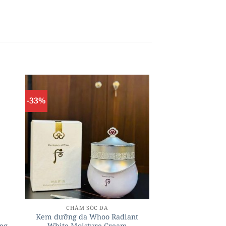
-33%
CHĂM SÓC DA
Kem dưỡng da Whoo Radiant
ng
White Moisture Cream