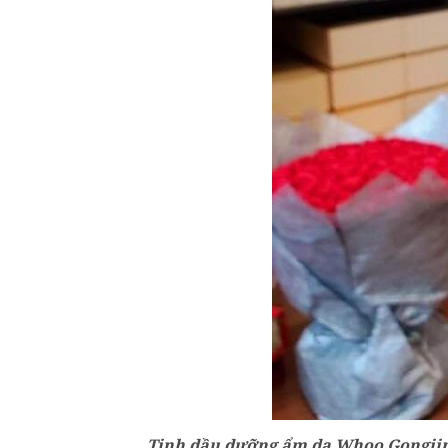
Tinh dầu dưỡng ẩm da Whoo Gongjinh