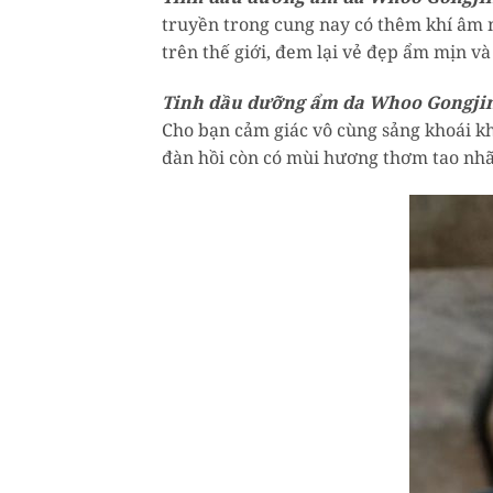
truyền trong cung nay có thêm khí âm 
trên thế giới, đem lại vẻ đẹp ẩm mịn v
Tinh dầu dưỡng ẩm da Whoo Gongjinh
Cho bạn cảm giác vô cùng sảng khoái kh
đàn hồi còn có mùi hương thơm tao nhã 