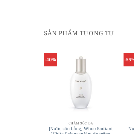
SẢN PHẨM TƯƠNG TỰ
-40%
-55
CHĂM SÓC DA
[Nước cân bằng] Whoo Radiant
Nư
White Balancer làm da trắng