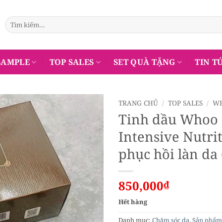
Tìm
kiếm:
SAMPLE
TOP SALES
SET QUÀ TẶNG
TIN T
TRANG CHỦ
/
TOP SALES
/
WH
Tinh dầu Whoo
Intensive Nutri
phục hồi làn da
850,000
₫
Hết hàng
Danh mục:
Chăm sóc da
,
Sản phẩm