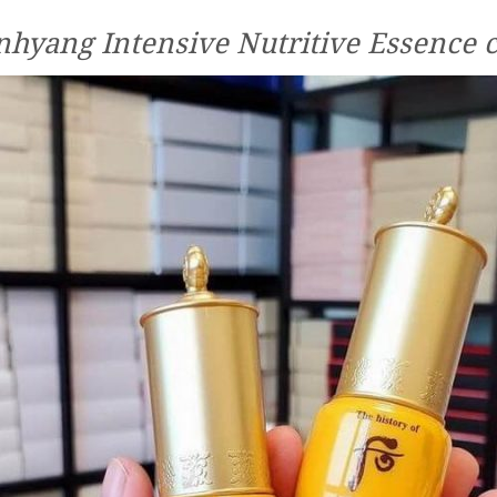
yang Intensive Nutritive Essence c