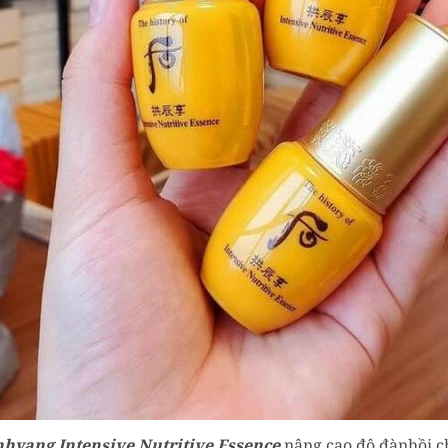
yang Intensive Nutritive Essence
nâng cao độ đànhồi ch