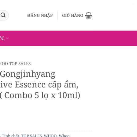
bandar togel
bandar togel
bandar togel
bandar togel
bandar togel
bandar togel
bandar togel
bandar togel
bandar togel
bandar togel
bandar togel
PAM4D
togel lotto
PAM4D
togel lotto
PAM4D
PAM4D
PAM4D
PAM4D
PAM4D
PAM4D
PAM4D
PAM4D
PAM4D
PAM4D
PAM4D
PAM4D
togel lotto
PAM4D
togel lotto
PAM4D
togel lotto
PAM4D
togel lotto
PAM4D
togel lotto
situs togel
situs togel
situs togel
situs togel
situs togel
situs togel
situs togel
situs togel
situs togel
situs togel
situs togel
situs togel
situs togel
situs togel
situs togel
situs togel
situs togel
situs togel
situs togel
ĐĂNG NHẬP
GIỎ HÀNG
ỨC
OO TOP SALES
 Gongjinhyang
tive Essence cấp ẩm,
 ( Combo 5 lọ x 10ml)
,
Tinh chất
,
TOP SALES
,
WHOO
,
Whoo