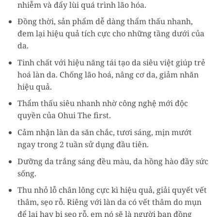
nhiễm và đẩy lùi quá trình lão hóa.
Đồng thời, sản phẩm dễ dàng thẩm thấu nhanh,
đem lại hiệu quả tích cực cho những tầng dưới của
da.
Tinh chất với hiệu năng tái tạo da siêu việt giúp trẻ
hoá làn da. Chống lão hoá, nâng cơ da, giảm nhăn
hiệu quả.
Thẩm thấu siêu nhanh nhờ công nghệ mới độc
quyền của Ohui The first.
Cảm nhận làn da săn chắc, tươi sáng, mịn mướt
ngay trong 2 tuần sử dụng đầu tiên.
Dưỡng da trắng sáng đều màu, da hồng hào đầy sức
sống.
Thu nhỏ lỗ chân lông cực kì hiệu quả, giải quyết vết
thâm, sẹo rỗ. Riêng với làn da có vết thâm do mụn
để lại hay bị sẹo rỗ, em nó sẽ là người bạn đồng