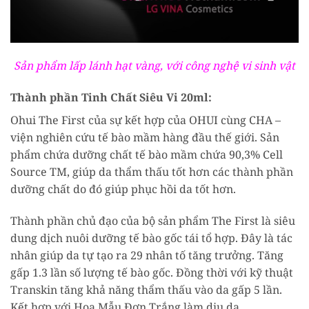
Sản phẩm lấp lánh hạt vàng, với công nghệ vi sinh vật
Thành phần Tinh Chất Siêu Vi 20ml:
Ohui The First của sự kết hợp của OHUI cùng CHA –
viện nghiên cứu tế bào mầm hàng đầu thế giới. Sản
phẩm chứa dưỡng chất tế bào mầm chứa 90,3% Cell
Source TM, giúp da thẩm thấu tốt hơn các thành phần
dưỡng chất do đó giúp phục hồi da tốt hơn.
Thành phần chủ đạo của bộ sản phẩm The First là siêu
dung dịch nuôi dưỡng tế bào gốc tái tổ hợp. Đây là tác
nhân giúp da tự tạo ra 29 nhân tố tăng trưởng. Tăng
gấp 1.3 lần số lượng tế bào gốc. Đồng thời với kỹ thuật
Transkin tăng khả năng thẩm thấu vào da gấp 5 lần.
Kết hợp với Hoa Mẫu Đơn Trắng làm dịu da.