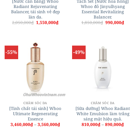
[Nước cân bằng] Whoo
Tách Set [Nước hoa hồng]
Radiant Rejuvenating
Whoo đỏ Jinyulhyang
Balancer, tái sinh vẻ đẹp
Essential Revitalizing
làn da.
Balancer.
Giá
Giá
Giá
Giá
2,050,000
₫
1,550,000
₫
1,850,000
₫
990,000
₫
gốc
hiện
gốc
hiện
là:
tại
là:
tại
2,050,000₫.
là:
1,850,000₫.
là:
1,550,000₫.
990,00
-55%
-49%
CHĂM SÓC DA
CHĂM SÓC DA
[Tinh chất tái sinh] Whoo
[Sữa dưỡng] Whoo Radiant
Ultimate Regenerating
White Emulsion làm trắng
Essence
sáng mặt hiệu quả.
Khoảng
Khoản
3,460,000
₫
–
3,560,000
₫
810,000
₫
–
890,000
₫
giá:
giá:
từ
từ
3,460,000₫
810,00