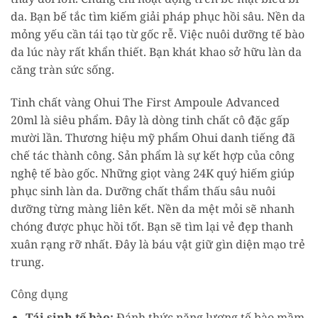
da. Bạn bế tắc tìm kiếm giải pháp phục hồi sâu. Nền da
mỏng yếu cần tái tạo từ gốc rễ. Việc nuôi dưỡng tế bào
da lúc này rất khẩn thiết. Bạn khát khao sở hữu làn da
căng tràn sức sống.
Tinh chất vàng Ohui The First Ampoule Advanced
20ml là siêu phẩm. Đây là dòng tinh chất cô đặc gấp
mười lần. Thương hiệu mỹ phẩm Ohui danh tiếng đã
chế tác thành công. Sản phẩm là sự kết hợp của công
nghệ tế bào gốc. Những giọt vàng 24K quý hiếm giúp
phục sinh làn da. Dưỡng chất thẩm thấu sâu nuôi
dưỡng từng màng liên kết. Nền da mệt mỏi sẽ nhanh
chóng được phục hồi tốt. Bạn sẽ tìm lại vẻ đẹp thanh
xuân rạng rỡ nhất. Đây là báu vật giữ gìn diện mạo trẻ
trung.
Công dụng
Tái sinh tế bào:
Đánh thức năng lượng tế bào mầm