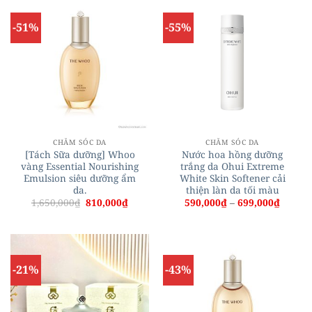
-51%
-55%
CHĂM SÓC DA
CHĂM SÓC DA
[Tách Sữa dưỡng] Whoo
Nước hoa hồng dưỡng
vàng Essential Nourishing
trắng da Ohui Extreme
Emulsion siêu dưỡng ẩm
White Skin Softener cải
da.
thiện làn da tối màu
Giá
Giá
Khoản
1,650,000
₫
810,000
₫
590,000
₫
–
699,000
₫
gốc
hiện
giá:
là:
tại
từ
1,650,000₫.
là:
590,00
810,000₫.
đến
699,00
-21%
-43%