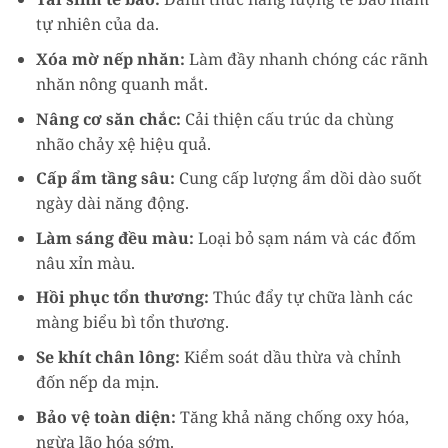
tự nhiên của da.
Xóa mờ nếp nhăn:
Làm đầy nhanh chóng các rãnh
nhăn nông quanh mắt.
Nâng cơ săn chắc:
Cải thiện cấu trúc da chùng
nhão chảy xệ hiệu quả.
Cấp ẩm tầng sâu:
Cung cấp lượng ẩm dồi dào suốt
ngày dài năng động.
Làm sáng đều màu:
Loại bỏ sạm nám và các đốm
nâu xỉn màu.
Hồi phục tổn thương:
Thúc đẩy tự chữa lành các
màng biểu bì tổn thương.
Se khít chân lông:
Kiểm soát dầu thừa và chỉnh
đốn nếp da mịn.
Bảo vệ toàn diện:
Tăng khả năng chống oxy hóa,
ngừa lão hóa sớm.