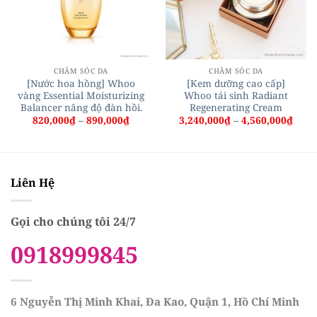
CHĂM SÓC DA
CHĂM SÓC DA
[Nước hoa hồng] Whoo
[Kem dưỡng cao cấp]
vàng Essential Moisturizing
Whoo tái sinh Radiant
Balancer nâng độ đàn hồi.
Regenerating Cream
Khoảng
Khoả
820,000
₫
–
890,000
₫
3,240,000
₫
–
4,560,000
₫
giá:
giá:
từ
từ
820,000₫
3,240
đến
đến
890,000₫
4,560
Liên Hệ
Gọi cho chúng tôi 24/7
0918999845
6 Nguyễn Thị Minh Khai, Đa Kao, Quận 1, Hồ Chí Minh