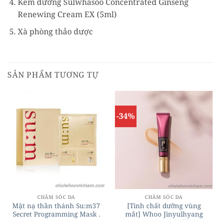
Kem dưỡng Sulwhasoo Concentrated Ginseng
Renewing Cream EX (5ml)
Xà phòng thảo dược
SẢN PHẨM TƯƠNG TỰ
-34%
CHĂM SÓC DA
CHĂM SÓC DA
Mặt nạ thần thánh Su:m37
[Tinh chất dưỡng vùng
Secret Programming Mask .
mắt] Whoo Jinyulhyang