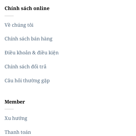
Chính sách online
Về chúng tôi
Chính sách bán hàng
Điều khoản & điều kiện
Chính sách đổi trả
Câu hỏi thường gặp
Member
Xu hướng
Thanh toán