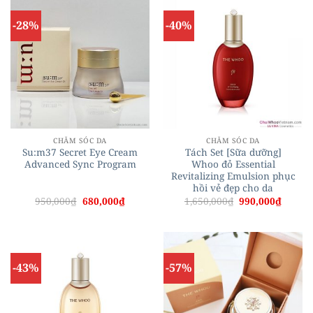
-28%
-40%
CHĂM SÓC DA
CHĂM SÓC DA
Su:m37 Secret Eye Cream
Tách Set [Sữa dưỡng]
Advanced Sync Program
Whoo đỏ Essential
Revitalizing Emulsion phục
hồi vẻ đẹp cho da
Giá
Giá
Giá
Giá
950,000
₫
680,000
₫
1,650,000
₫
990,000
₫
gốc
hiện
gốc
hiện
là:
tại
là:
tại
950,000₫.
là:
1,650,000₫.
là:
680,000₫.
990,00
-43%
-57%