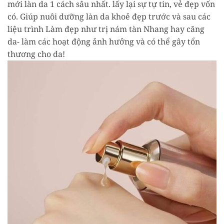
mới làn da 1 cách sâu nhất. lấy lại sự tự tin, vẻ đẹp vốn
có. Giúp nuôi dưỡng làn da khoẻ đẹp trước và sau các
liệu trình Làm đẹp như trị nám tàn Nhang hay căng
da- làm các hoạt động ảnh hưởng và có thể gây tổn
thương cho da!