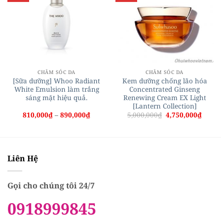
CHĂM SÓC DA
CHĂM SÓC DA
[Sữa dưỡng] Whoo Radiant
Kem dưỡng chống lão hóa
White Emulsion làm trắng
Concentrated Ginseng
sáng mặt hiệu quả.
Renewing Cream EX Light
[Lantern Collection]
Khoảng
Giá
Giá
810,000
₫
–
890,000
₫
5,000,000
₫
4,750,000
₫
giá:
gốc
hiện
từ
là:
tại
810,000₫
5,000,000₫.
là:
đến
4,750,
890,000₫
Liên Hệ
Gọi cho chúng tôi 24/7
0918999845