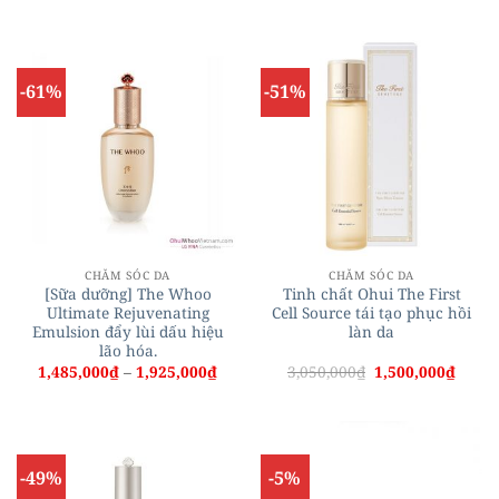
từ
từ
1,270,000₫
680,0
đến
đến
1,650,000₫
2,260
-61%
-51%
CHĂM SÓC DA
CHĂM SÓC DA
[Sữa dưỡng] The Whoo
Tinh chất Ohui The First
Ultimate Rejuvenating
Cell Source tái tạo phục hồi
Emulsion đẩy lùi dấu hiệu
làn da
lão hóa.
Khoảng
Giá
Giá
1,485,000
₫
–
1,925,000
₫
3,050,000
₫
1,500,000
₫
giá:
gốc
hiện
từ
là:
tại
1,485,000₫
3,050,000₫.
là:
đến
1,500,
1,925,000₫
-49%
-5%