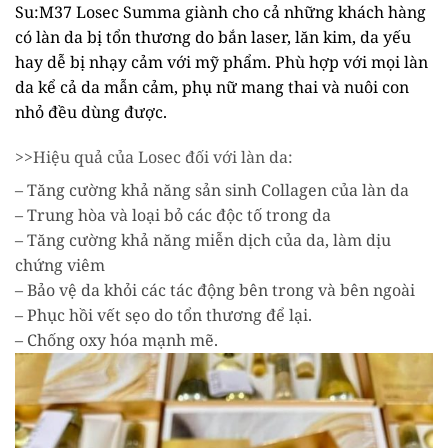
Su:M37 Losec Summa giành cho cả những khách hàng
có làn da bị tổn thương do bắn laser, lăn kim, da yếu
hay dễ bị nhạy cảm với mỹ phẩm. Phù hợp với mọi làn
da kể cả da mẫn cảm, phụ nữ mang thai và nuôi con
nhỏ đều dùng được.
>>Hiệu quả của Losec đối với làn da:
– Tăng cường khả năng sản sinh Collagen của làn da
– Trung hòa và loại bỏ các độc tố trong da
– Tăng cường khả năng miễn dịch của da, làm dịu
chứng viêm
– Bảo vệ da khỏi các tác động bên trong và bên ngoài
– Phục hồi vết sẹo do tổn thương để lại.
– Chống oxy hóa mạnh mẽ.