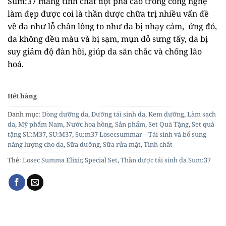
Sum:37 mang tính chất đột phá cao trong công nghệ
làm đẹp được coi là thần dược chữa trị nhiều vấn đề
về da như lỗ chân lông to như da bị nhạy cảm, ửng đỏ,
da không đều màu và bị sạm, mụn đỏ sưng tấy, da bị
suy giảm độ đàn hồi, giúp da săn chắc và chống lão
hoá.
Hết hàng
Danh mục:
Dòng dưỡng da
,
Dưỡng tái sinh da
,
Kem dưỡng
,
Làm sạch
da
,
Mỹ phẩm Nam
,
Nước hoa hồng
,
Sản phẩm
,
Set Quà Tặng
,
Set quà
tặng SU:M37
,
SU:M37
,
Su:m37 Losecsummar – Tái sinh và bổ sung
năng lượng cho da
,
Sữa dưỡng
,
Sữa rửa mặt
,
Tinh chất
Thẻ:
Losec Summa Elixir
,
Special Set
,
Thần dược tái sinh da Sum:37