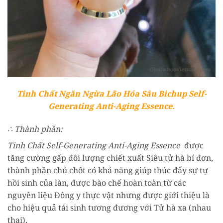
Tinh Chất Ngăn Ngừa Lão Hóa Sâu Bichup Self-
Generating Anti-Aging Essence.
∴ Thành phần:
Tinh Chất Self-Generating Anti-Aging Essence
được
tăng cường gấp đôi lượng chiết xuất Siêu tử hà bí đơn,
thành phần chủ chốt có khả năng giúp thúc đẩy sự tự
hồi sinh của làn, được bào chế hoàn toàn từ các
nguyên liệu Đông y thực vật nhưng được giới thiệu là
cho hiệu quả tái sinh tương đương với Tử hà xa (nhau
thai).