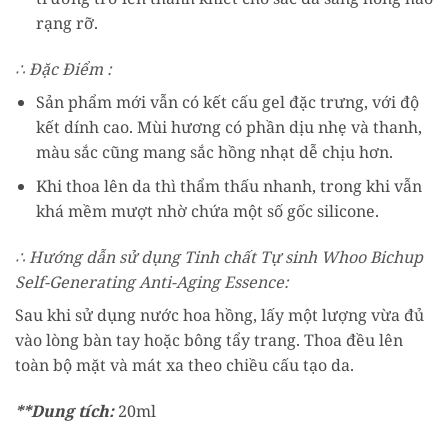
rạng rỡ.
∴ Đặc Điểm :
Sản phẩm mới vẫn có kết cấu gel đặc trưng, với độ
kết dính cao. Mùi hương có phần dịu nhẹ và thanh,
màu sắc cũng mang sắc hồng nhạt dễ chịu hơn.
Khi thoa lên da thì thẩm thấu nhanh, trong khi vẫn
khá mềm mượt nhờ chứa một số gốc silicone.
∴ Hướng dẫn sử dụng Tinh chất Tự sinh Whoo Bichup
Self-Generating Anti-Aging Essence:
Sau khi sử dụng nước hoa hồng, lấy một lượng vừa đủ
vào lòng bàn tay hoặc bông tẩy trang. Thoa đều lên
toàn bộ mặt và mát xa theo chiều cấu tạo da.
**Dung tích:
20ml