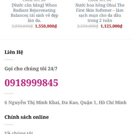
[Nước cân bằng] Whoo
Nước hoa hồng Ohui The
Radiant Rejuvenating
First Skin Softener – làm
Balancer, tái sinh vẻ đẹp
sạch mụn cho da dầu
làn da.
trong 2 tuần
Giá
Giá
Giá
Giá
2,050,000
₫
1,550,000
₫
2,250,000
₫
1,125,000
₫
gốc
hiện
gốc
hiện
là:
tại
là:
tại
2,050,000₫.
là:
2,250,000₫.
là:
1,550,000₫.
1,125,
Liên Hệ
Gọi cho chúng tôi 24/7
0918999845
6 Nguyễn Thị Minh Khai, Đa Kao, Quận 1, Hồ Chí Minh
Chính sách online
Về chúng tôi