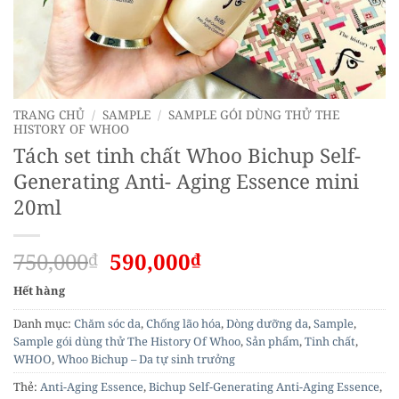
TRANG CHỦ
/
SAMPLE
/
SAMPLE GÓI DÙNG THỬ THE
HISTORY OF WHOO
Tách set tinh chất Whoo Bichup Self-
Generating Anti- Aging Essence mini
20ml
Giá
Giá
750,000
590,000
₫
₫
gốc
hiện
Hết hàng
là:
tại
750,000₫.
là:
Danh mục:
Chăm sóc da
,
Chống lão hóa
,
Dòng dưỡng da
,
Sample
,
590,000₫.
Sample gói dùng thử The History Of Whoo
,
Sản phẩm
,
Tinh chất
,
WHOO
,
Whoo Bichup – Da tự sinh trưởng
Thẻ:
Anti-Aging Essence
,
Bichup Self-Generating Anti-Aging Essence
,