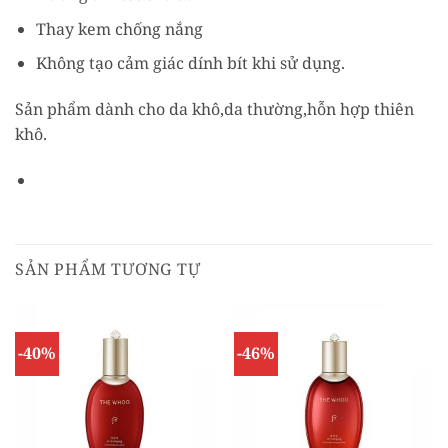
Thay kem chống nắng
Không tạo cảm giác dính bít khi sử dụng.
Sản phẩm dành cho da khô,da thường,hỗn hợp thiên
khô.
SẢN PHẨM TƯƠNG TỰ
-40%
-46%