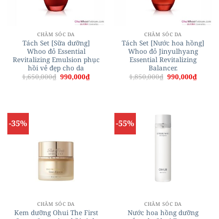
CHĂM SÓC DA
CHĂM SÓC DA
Tách Set [Sữa dưỡng]
Tách Set [Nước hoa hồng]
Whoo đỏ Essential
Whoo đỏ Jinyulhyang
Revitalizing Emulsion phục
Essential Revitalizing
hồi vẻ đẹp cho da
Balancer.
Giá
Giá
Giá
Giá
1,650,000
₫
990,000
₫
1,850,000
₫
990,000
₫
gốc
hiện
gốc
hiện
là:
tại
là:
tại
1,650,000₫.
là:
1,850,000₫.
là:
990,000₫.
990,00
-35%
-55%
CHĂM SÓC DA
CHĂM SÓC DA
Kem dưỡng Ohui The First
Nước hoa hồng dưỡng