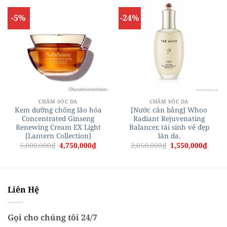
890,000₫
1,540
-5%
-24%
CHĂM SÓC DA
CHĂM SÓC DA
Kem dưỡng chống lão hóa
[Nước cân bằng] Whoo
Concentrated Ginseng
Radiant Rejuvenating
Renewing Cream EX Light
Balancer, tái sinh vẻ đẹp
[Lantern Collection]
làn da.
Giá
Giá
Giá
Giá
5,000,000
₫
4,750,000
₫
2,050,000
₫
1,550,000
₫
gốc
hiện
gốc
hiện
là:
tại
là:
tại
5,000,000₫.
là:
2,050,000₫.
là:
4,750,000₫.
1,550,
Liên Hệ
Gọi cho chúng tôi 24/7