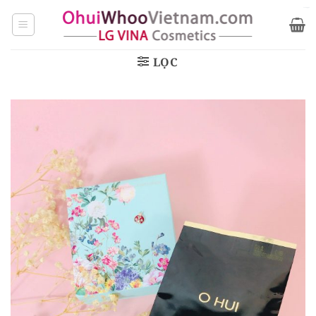
Bỏ
bandar togel
bandar togel
bandar togel
bandar togel
bandar togel
bandar togel
bandar togel
bandar togel
bandar togel
bandar togel
bandar togel
PAM4D
togel lotto
PAM4D
togel lotto
PAM4D
PAM4D
PAM4D
PAM4D
PAM4D
PAM4D
PAM4D
PAM4D
PAM4D
PAM4D
PAM4D
PAM4D
togel lotto
PAM4D
togel lotto
PAM4D
togel lotto
PAM4D
togel lotto
PAM4D
togel lotto
situs togel
situs togel
situs togel
situs togel
situs togel
situs togel
situs togel
situs togel
situs togel
situs togel
situs togel
situs togel
situs togel
situs togel
situs togel
situs togel
situs togel
situs togel
situs togel
qua
nội
dung
LỌC