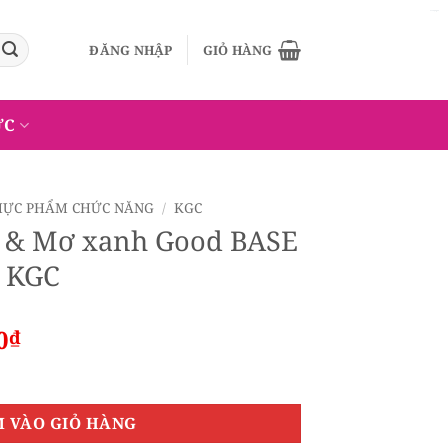
bandar togel
bandar togel
bandar togel
bandar togel
bandar togel
bandar togel
bandar togel
bandar togel
bandar togel
bandar togel
bandar togel
PAM4D
togel lotto
PAM4D
togel lotto
PAM4D
PAM4D
PAM4D
PAM4D
PAM4D
PAM4D
PAM4D
PAM4D
PAM4D
PAM4D
PAM4D
PAM4D
togel lotto
PAM4D
togel lotto
PAM4D
togel lotto
PAM4D
togel lotto
PAM4D
togel lotto
situs togel
situs togel
situs togel
situs togel
situs togel
situs togel
situs togel
situs togel
situs togel
situs togel
situs togel
situs togel
situs togel
situs togel
situs togel
situs togel
situs togel
situs togel
situs togel
ĐĂNG NHẬP
GIỎ HÀNG
ỨC
HỰC PHẨM CHỨC NĂNG
/
KGC
 & Mơ xanh Good BASE
– KGC
Giá
0
₫
hiện
od BASE (10ml * 30 gói) – KGC số lượng
tại
000₫.
là:
 VÀO GIỎ HÀNG
990,000₫.