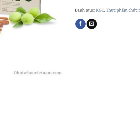
Danh mục:
KGC
,
Thực phẩm chức 