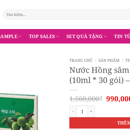
Tìm
kiếm:
SAMPLE
TOP SALES
SET QUÀ TẶNG
TIN T
TRANG CHỦ
/
SẢN PHẨM
/
T
Nước Hồng sâm
(10ml * 30 gói) 
Giá
1,560,000
990,00
₫
gốc
Nước Hồng sâm & Mơ xanh Go
là:
1,560,
THÊM