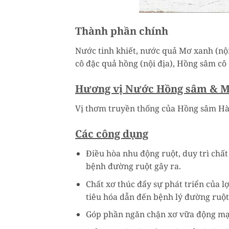
Thành phần chính
Nước tinh khiết, nước quả Mơ xanh (nội 
cô đặc quả hồng (nội địa), Hồng sâm cô
Hương vị Nước Hồng sâm & 
Vị thơm truyền thống của Hồng sâm Hàn
Các công dụng
Điều hòa nhu động ruột, duy trì chấ
bệnh đường ruột gây ra.
Chất xơ thúc đẩy sự phát triển của l
tiêu hóa dẫn đến bệnh lý đường ruột
Góp phần ngăn chặn xơ vữa động mạc