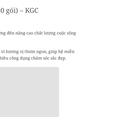
 gói) – KGC
ớng đến nâng cao chất lượng cuộc sống
 vì hương vị thơm ngon, giúp hệ miễn
nhiều công dụng chăm sóc sắc đẹp.