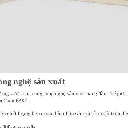
ông nghệ sản xuất
ợng vượt trội, cùng công nghệ sản xuất hàng đầu Thế giới
m Good BASE.
iêu chất lượng liên quan đến nhân sâm và sản xuất trên 
& Mơ xanh