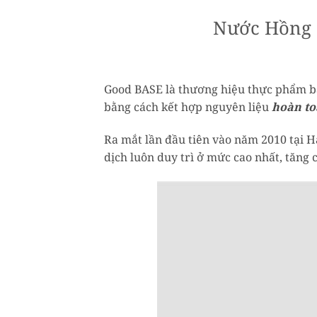
Nước Hồng 
Good BASE là thương hiệu thực phẩm b
bằng cách kết hợp nguyên liệu
hoàn to
Ra mắt lần đầu tiên vào năm 2010 tại 
dịch luôn duy trì ở mức cao nhất, tăng