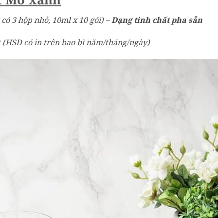
có 3 hộp nhỏ, 10ml x 10 gói) –
Dạng tinh chất pha sẵn
 (HSD có in trên bao bì năm/tháng/ngày)