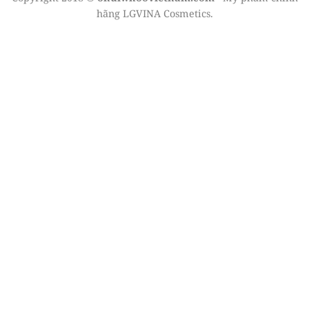
hãng LGVINA Cosmetics.