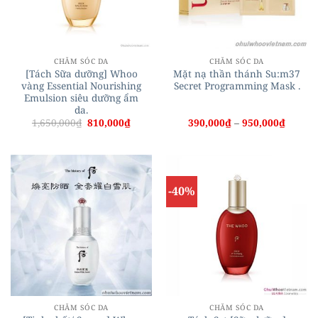
CHĂM SÓC DA
CHĂM SÓC DA
[Tách Sữa dưỡng] Whoo
Mặt nạ thần thánh Su:m37
vàng Essential Nourishing
Secret Programming Mask .
Emulsion siêu dưỡng ẩm
da.
Giá
Giá
Khoản
1,650,000
₫
810,000
₫
390,000
₫
–
950,000
₫
gốc
hiện
giá:
là:
tại
từ
1,650,000₫.
là:
390,00
810,000₫.
đến
950,00
-40%
CHĂM SÓC DA
CHĂM SÓC DA