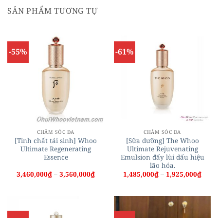
SẢN PHẨM TƯƠNG TỰ
-55%
-61%
CHĂM SÓC DA
CHĂM SÓC DA
[Tinh chất tái sinh] Whoo
[Sữa dưỡng] The Whoo
Ultimate Regenerating
Ultimate Rejuvenating
Essence
Emulsion đẩy lùi dấu hiệu
lão hóa.
Khoảng
Khoả
3,460,000
₫
–
3,560,000
₫
1,485,000
₫
–
1,925,000
₫
giá:
giá:
từ
từ
3,460,000₫
1,485
đến
đến
3,560,000₫
1,925