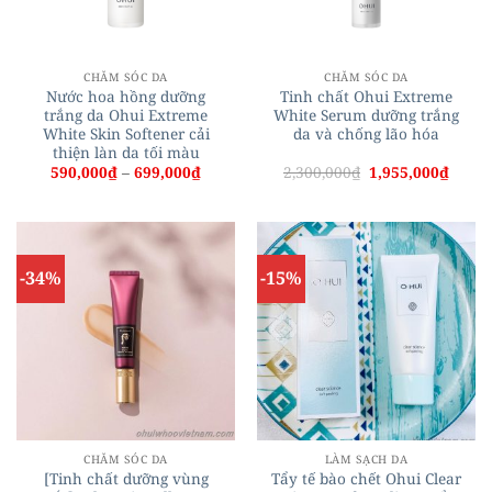
CHĂM SÓC DA
CHĂM SÓC DA
Nước hoa hồng dưỡng
Tinh chất Ohui Extreme
trắng da Ohui Extreme
White Serum dưỡng trắng
White Skin Softener cải
da và chống lão hóa
thiện làn da tối màu
Khoảng
Giá
Giá
590,000
₫
–
699,000
₫
2,300,000
₫
1,955,000
₫
giá:
gốc
hiện
từ
là:
tại
590,000₫
2,300,000₫.
là:
đến
1,955,
699,000₫
-34%
-15%
CHĂM SÓC DA
LÀM SẠCH DA
[Tinh chất dưỡng vùng
Tẩy tế bào chết Ohui Clear