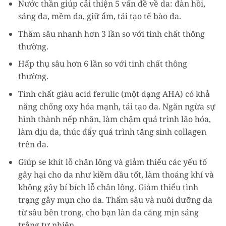
Nước thần giúp cải thiện 5 vấn đề về da: đàn hồi,
sáng da, mềm da, giữ ẩm, tái tạo tế bào da.
Thấm sâu nhanh hơn 3 lần so với tinh chất thông
thường.
Hấp thụ sâu hơn 6 lần so với tinh chất thông
thường.
Tinh chất giàu acid ferulic (một dạng AHA) có khả
năng chống oxy hóa mạnh, tái tạo da. Ngăn ngừa sự
hình thành nếp nhăn, làm chậm quá trình lão hóa,
làm dịu da, thúc đẩy quá trình tăng sinh collagen
trên da.
Giúp se khít lỗ chân lông và giảm thiểu các yếu tố
gây hại cho da như kiềm dầu tốt, làm thoáng khí và
không gây bí bích lỗ chân lông. Giảm thiểu tình
trạng gây mụn cho da. Thấm sâu và nuôi dưỡng da
từ sâu bên trong, cho bạn làn da căng mịn sáng
trắng tự nhiên.