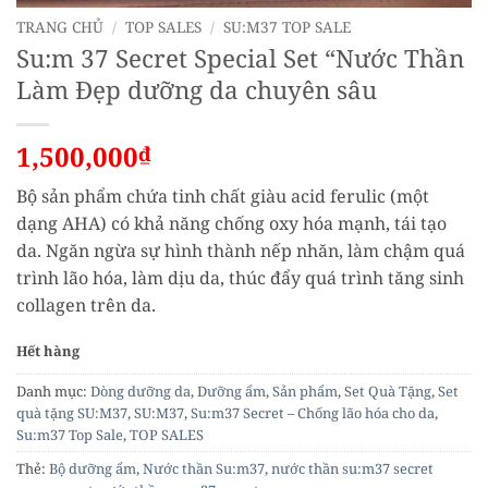
TRANG CHỦ
/
TOP SALES
/
SU:M37 TOP SALE
Su:m 37 Secret Special Set “Nước Thần
Làm Đẹp dưỡng da chuyên sâu
1,500,000
₫
Bộ sản phẩm chứa tinh chất giàu acid ferulic (một
dạng AHA) có khả năng chống oxy hóa mạnh, tái tạo
da. Ngăn ngừa sự hình thành nếp nhăn, làm chậm quá
trình lão hóa, làm dịu da, thúc đẩy quá trình tăng sinh
collagen trên da.
Hết hàng
Danh mục:
Dòng dưỡng da
,
Dưỡng ẩm
,
Sản phẩm
,
Set Quà Tặng
,
Set
quà tặng SU:M37
,
SU:M37
,
Su:m37 Secret – Chống lão hóa cho da
,
Su:m37 Top Sale
,
TOP SALES
Thẻ:
Bộ dưỡng ẩm
,
Nước thần Su:m37
,
nước thần su:m37 secret