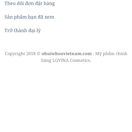
Theo dõi đơn đặt hàng
Sản phẩm bạn đã xem
Trở thành đại lý
Copyright 2018 ©
ohuiwhoovietnam.com
- Mỹ phẩm chính
hãng LGVINA Cosmetics.