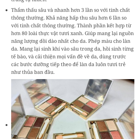
Thẩm thấu sâu và nhanh hơn 3 lần so với tinh chất
thông thường. Khả năng hấp thu sâu hơn 6 lần so
với tinh chất thông thường. Thành phần kết hợp từ
hơn 80 loài thực vật tươi xanh. Giúp mang lại nguồn
năng lượng dồi dào nhất cho da. Phép màu cho làn
da. Mang lại sinh khí vào sâu trong da, hồi sinh từng
tế bào, và cải thiện mọi vấn đề về da, dùng trước
các bước dưỡng tiếp theo để làn da luôn tươi trẻ
như thủa ban đầu.