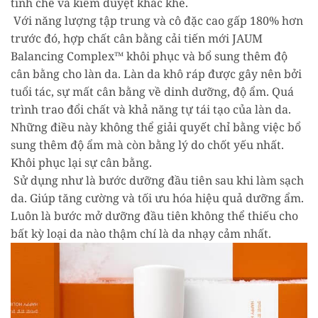
tinh chế và kiểm duyệt khắc khe.
Với năng lượng tập trung và cô đặc cao gấp 180% hơn
trước đó, hợp chất cân bằng cải tiến mới JAUM
Balancing Complex™ khôi phục và bổ sung thêm độ
cân bằng cho làn da. Làn da khô ráp được gây nên bởi
tuổi tác, sự mất cân bằng về dinh dưỡng, độ ẩm. Quá
trình trao đổi chất và khả năng tự tái tạo của làn da.
Những điều này không thể giải quyết chỉ bằng việc bổ
sung thêm độ ẩm mà còn bằng lý do chốt yếu nhất.
Khôi phục lại sự cân bằng.
Sử dụng như là bước dưỡng đầu tiên sau khi làm sạch
da. Giúp tăng cường và tối ưu hóa hiệu quả dưỡng ẩm.
Luôn là bước mở dưỡng đầu tiên không thể thiếu cho
bất kỳ loại da nào thậm chí là da nhạy cảm nhất.