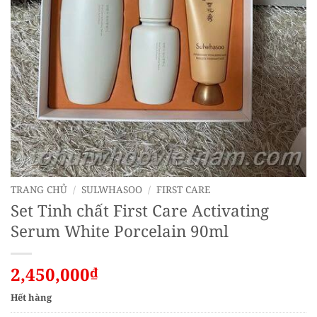
TRANG CHỦ
/
SULWHASOO
/
FIRST CARE
Set Tinh chất First Care Activating
Serum White Porcelain 90ml
2,450,000
₫
Hết hàng