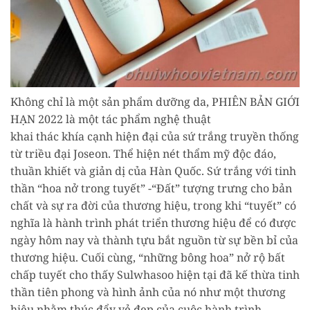
Không chỉ là một sản phẩm dưỡng da, PHIÊN BẢN GIỚI
HẠN 2022 là một tác phẩm nghệ thuật
khai thác khía cạnh hiện đại của sứ trắng truyền thống
từ triều đại Joseon. Thể hiện nét thẩm mỹ độc đáo,
thuần khiết và giản dị của Hàn Quốc. Sứ trắng với tinh
thần “hoa nở trong tuyết” -“Đất” tượng trưng cho bản
chất và sự ra đời của thương hiệu, trong khi “tuyết” có
nghĩa là hành trình phát triển thương hiệu để có được
ngày hôm nay và thành tựu bắt nguồn từ sự bền bỉ của
thương hiệu. Cuối cùng, “những bông hoa” nở rộ bất
chấp tuyết cho thấy Sulwhasoo hiện tại đã kế thừa tinh
thần tiên phong và hình ảnh của nó như một thương
hiệu nhằm thúc đẩy vẻ đẹp của cuộc hành trình.