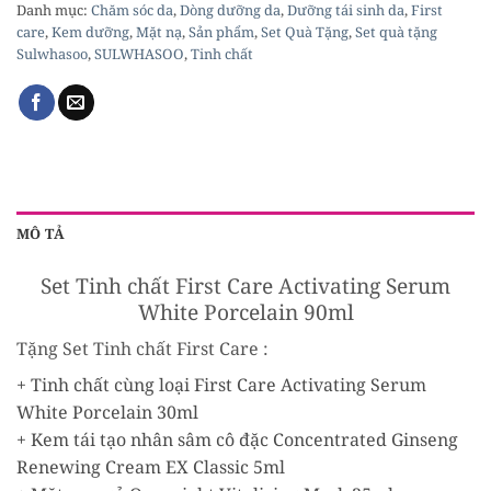
Danh mục:
Chăm sóc da
,
Dòng dưỡng da
,
Dưỡng tái sinh da
,
First
care
,
Kem dưỡng
,
Mặt nạ
,
Sản phẩm
,
Set Quà Tặng
,
Set quà tặng
Sulwhasoo
,
SULWHASOO
,
Tinh chất
MÔ TẢ
Set Tinh chất First Care Activating Serum
White Porcelain 90ml
Tặng Set Tinh chất First Care :
+ Tinh chất cùng loại First Care Activating Serum
White Porcelain 30ml
+ Kem tái tạo nhân sâm cô đặc Concentrated Ginseng
Renewing Cream EX Classic 5ml