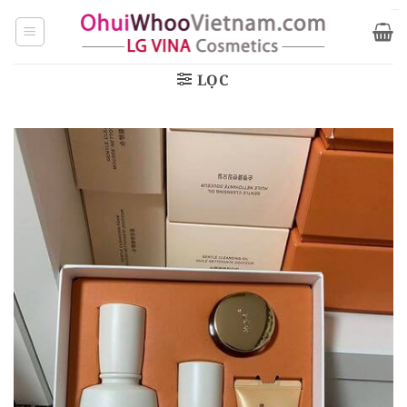
Bỏ
bandar togel
bandar togel
bandar togel
bandar togel
bandar togel
bandar togel
bandar togel
bandar togel
bandar togel
bandar togel
bandar togel
PAM4D
togel lotto
PAM4D
togel lotto
PAM4D
PAM4D
PAM4D
PAM4D
PAM4D
PAM4D
PAM4D
PAM4D
PAM4D
PAM4D
PAM4D
PAM4D
togel lotto
PAM4D
togel lotto
PAM4D
togel lotto
PAM4D
togel lotto
PAM4D
togel lotto
situs togel
situs togel
situs togel
situs togel
situs togel
situs togel
situs togel
situs togel
situs togel
situs togel
situs togel
situs togel
situs togel
situs togel
situs togel
situs togel
situs togel
situs togel
situs togel
qua
nội
dung
LỌC