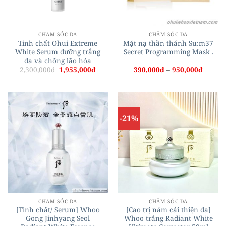
CHĂM SÓC DA
CHĂM SÓC DA
Tinh chất Ohui Extreme
Mặt nạ thần thánh Su:m37
White Serum dưỡng trắng
Secret Programming Mask .
da và chống lão hóa
Giá
Giá
Khoản
2,300,000
₫
1,955,000
₫
390,000
₫
–
950,000
₫
gốc
hiện
giá:
là:
tại
từ
2,300,000₫.
là:
390,00
1,955,000₫.
đến
950,00
-21%
CHĂM SÓC DA
CHĂM SÓC DA
[Tinh chất/ Serum] Whoo
[Cao trị nám cải thiện da]
Gong Jinhyang Seol
Whoo trắng Radiant White