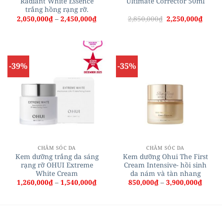
Radiant White Essence
Ultimate Corrector 50ml
trắng hồng rạng rỡ.
Khoảng
Giá
Giá
2,050,000
₫
–
2,450,000
₫
2,850,000
₫
2,250,000
₫
giá:
gốc
hiện
từ
là:
tại
2,050,000₫
2,850,000₫.
là:
đến
2,250,
2,450,000₫
-39%
-35%
CHĂM SÓC DA
CHĂM SÓC DA
Kem dưỡng trắng da sáng
Kem dưỡng Ohui The First
rạng rỡ OHUI Extreme
Cream Intensive- hồi sinh
White Cream
da nám và tàn nhang
Khoảng
Khoả
1,260,000
₫
–
1,540,000
₫
850,000
₫
–
3,900,000
₫
giá:
giá:
từ
từ
1,260,000₫
850,0
đến
đến
1,540,000₫
3,900