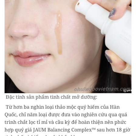
Đặc tính sản phẩm tinh chất mở dưỡng:
Từ hơn ba nghìn loại thảo mộc quý hiếm của Hàn
Quốc, chỉ năm loại được đưa vào nghiên cứu qua quá
trình chắt lọc tỉ mỉ và cầu kỳ để hoàn thiện nên phức
hợp quý giá JAUM Balancing Complex™ sau hơn 18 giờ